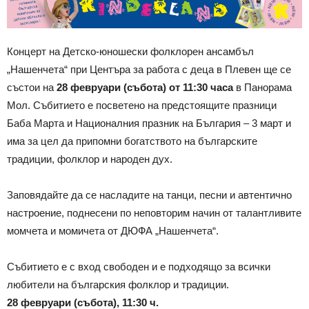
Концерт на Детско-юношески фолклорен ансамбъл
„Нашенчета“ при Центъра за работа с деца в Плевен ще се
състои на
28 февруари (събота) от 11:30 часа
в Панорама
Мол. Събитието е посветено на предстоящите празници
Баба Марта и Националния празник на България – 3 март и
има за цел да припомни богатството на българските
традиции, фолклор и народен дух.
Заповядайте да се насладите на танци, песни и автентично
настроение, поднесени по неповторим начин от талантливите
момчета и момичета от ДЮФА „Нашенчета“.
Събитието е с вход свободен и е подходящо за всички
любители на българския фолклор и традиции.
28 февруари (събота), 11:30 ч.