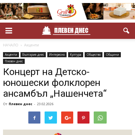
НАЧАЛО
Акценти
Акценти
България днес
Интересно
Култура
Общество
Общини
Плевен днес
Концерт на Детско-
юношески фолклорен
ансамбъл „Нашенчета“
От
Плевен днес
-
23.02.2026