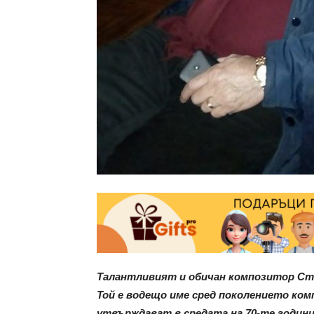
Талантливият и обичан композитор Стеф
Той е водещо име сред поколението ком
утвърждават в средата на 70-те години