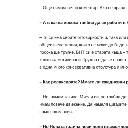
– Още нямам точно коментар. Ако се правят 
– А в каква посока трябва да се работи 
– Тя си има своите отговорности и, така или
обществена медия, която не може да бъде к
посока ще тръгне. БНТ си е старата къща –
колко са мотивирани. Трудно е да се правят
е една много консервативна структура и мно
– Как релаксирате? Имате ли ежедневни
– Не, нямам такива. Мисля си, че трябва да
имам повече движение. Да намаля цигарите –
само пожелания.
– Но Новата година носи нови възможност