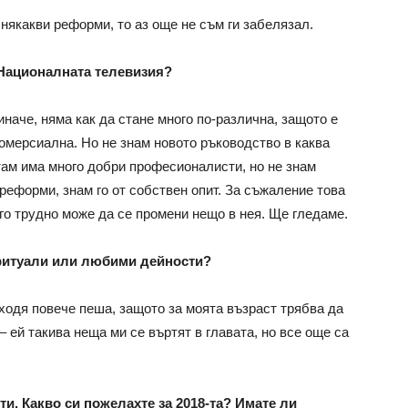
някакви реформи, то аз още не съм ги забелязал.
в Националната телевизия?
 иначе, няма как да стане много по-различна, защото е
омерсиална. Но не знам новото ръководство в каква
 там има много добри професионалисти, но не знам
 реформи, знам го от собствен опит. За съжаление това
го трудно може да се промени нещо в нея. Ще гледаме.
 ритуали или любими дейности?
 ходя повече пеша, защото за моята възраст трябва да
 ей такива неща ми се въртят в главата, но все още са
и. Какво си пожелахте за 2018-та? Имате ли