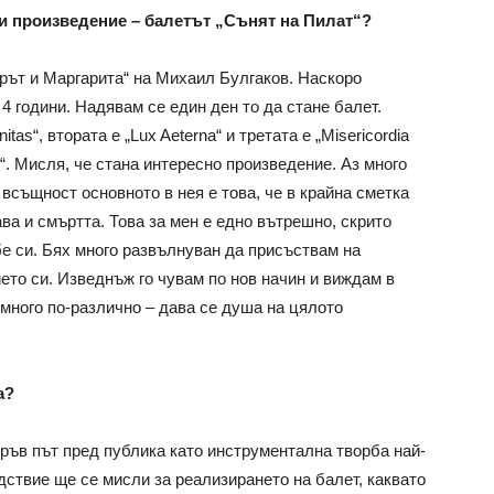
Ви произведение – балетът „Сънят на Пилат“?
орът и Маргарита“ на Михаил Булгаков. Наскоро
4 години. Надявам се един ден то да стане балет.
itas“, втората е „Lux Aeterna“ и третата е „Misericordia
и“. Мисля, че стана интересно произведение. Аз много
 всъщност основното в нея е това, че в крайна сметка
ва и смъртта. Това за мен е едно вътрешно, скрито
бе си. Бях много развълнуван да присъствам на
ето си. Изведнъж го чувам по нов начин и виждам в
 много по-различно – дава се душа на цялото
а?
пръв път пред публика като инструментална творба най-
едствие ще се мисли за реализирането на балет, каквато