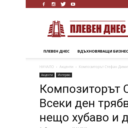
Плевен
Днес
ПЛЕВЕН ДНЕС
ВДЪХНОВЯВАЩИ БИЗНЕ
НАЧАЛО
Акценти
Композиторът Стефан Димитр
Акценти
Интервю
Композиторът 
Всеки ден тряб
нещо хубаво и 