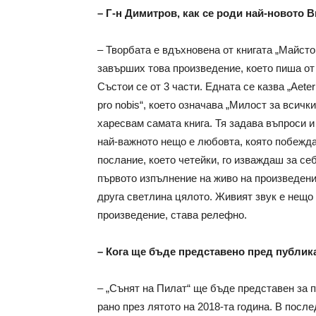
– Г-н Димитров, как се роди най-новото 
– Творбата е вдъхновена от книгата „Майст
завърших това произведение, което пиша от 
Състои се от 3 части. Едната се казва „Aetern
pro nobis“, което означава „Милост за всичк
харесвам самата книга. Тя задава въпроси и
най-важното нещо е любовта, която побежда
послание, което четейки, го изваждаш за се
първото изпълнение на живо на произведени
друга светлина цялото. Живият звук е нещо
произведение, става релефно.
– Кога ще бъде представено пред публик
– „Сънят на Пилат“ ще бъде представен за 
рано през лятото на 2018-та година. В посл