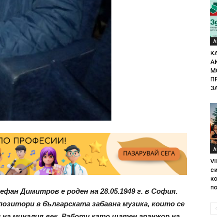
А
К
А
М
П
З
А
VI
с
ко
по
ан Димитров е роден на 28.05.1949 г. в София.
позитори в българската забавна музика, които се
 на миналия век. Работи като щатен аранжор на