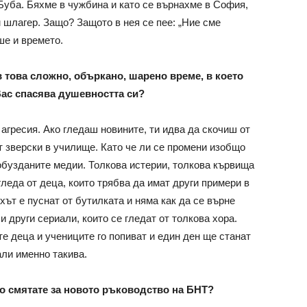
 Буба. Бяхме в чужбина и като се върнахме в София,
 шлагер. Защо? Защото в нея се пее: „Ние сме
ше и времето.
в това сложно, объркано, шарено време, в което
Вас спасява душевността си?
 агресия. Ако гледаш новините, ти идва да скочиш от
т зверски в училище. Като че ли се промени изобщо
еобузданите медии. Толкова истерии, толкова кървища
гледа от деца, които трябва да имат други примери в
ухът е пуснат от бутилката и няма как да се върне
и други сериали, които се гледат от толкова хора.
е деца и учениците го попиват и един ден ще станат
али именно такива.
кво смятате за новото ръководство на БНТ?