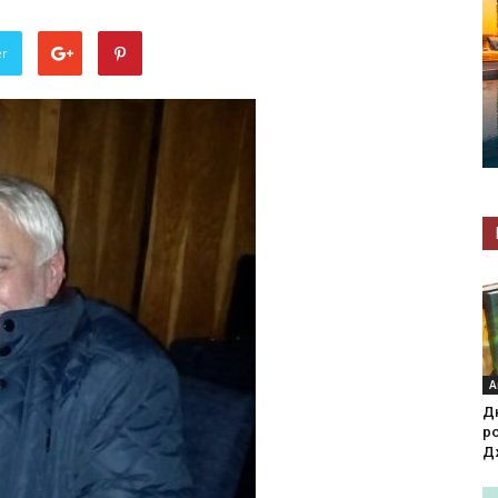
er
А
Д
р
Д