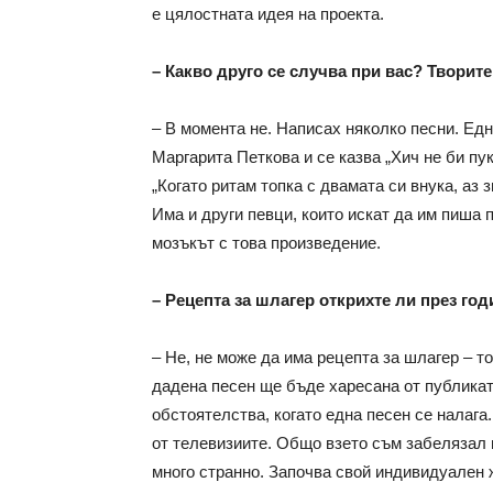
е цялостната идея на проекта.
– Какво друго се случва при вас? Творите
– В момента не. Написах няколко песни. Една
Маргарита Петкова и се казва „Хич не би пук
„Когато ритам топка с двамата си внука, аз з
Има и други певци, които искат да им пиша п
мозъкът с това произведение.
– Рецепта за шлагер открихте ли през го
– Не, не може да има рецепта за шлагер – то
дадена песен ще бъде харесана от публикат
обстоятелства, когато една песен се налага.
от телевизиите. Общо взето съм забелязал п
много странно. Започва свой индивидуален 