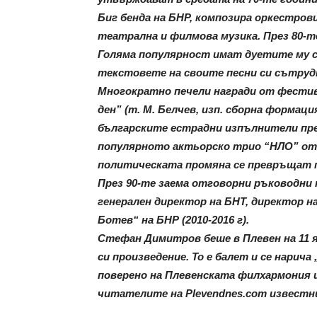
Биг бенда на БНР, композира оркестрови
театрална и филмова музика. През 80-т
Голяма популярност имат дуетите му с 
текстовете на своите песни си сътрудн
Многократно печели награди от фестив
ден” (т. М. Белчев, изп. сборна формац
българските естрадни изпълнители през
популярното актьорско трио “НЛО” от н
политическата промяна се превръщат п
През 90-те заема отговорни ръководни п
генерален директор на БНТ, директор н
Ботев“ на БНР (2010-2016 г).
Стефан Димитров беше в Плевен на 11 ян
си произведение. То е балет и се нарич
поверено на Плевенската филхармония и
читателите на Plevendnes.com известн