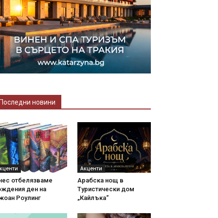
Последни новини
кценти
Акценти
нес отбелязваме
Арабска нощ в
ождения ден на
Туристически дом
жоан Роулинг
„Кайлъка“