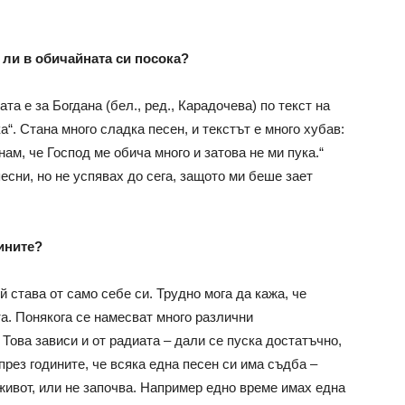
 ли в обичайната си посока?
та е за Богдана (бел., ред., Карадочева) по текст на
а“. Стана много сладка песен, и текстът е много хубав:
нам, че Господ ме обича много и затова не ми пука.“
есни, но не успявах до сега, защото ми беше зает
дините?
й става от само себе си. Трудно мога да кажа, че
а. Понякога се намесват много различни
 Това зависи и от радиата – дали се пуска достатъчно,
рез годините, че всяка една песен си има съдба –
живот, или не започва. Например едно време имах една