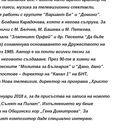
 пиеси, музика за телевизионни спектакли,
е работи с групите “Вариант Бе” и “Домино”.
Богдана Карадочева, която е негова съпруга. За
ичи с М. Белчев, М. Башева и М. Петкова.
ала “Златният Орфей” и др. Песента “Да бъде
ия) ознаменува основаването на Дружеството на
 1985. Автор е на почти всички песни за
еговото създаване. През 90-те в химни на
есните “Молитва за България” и “Дано, дано”.
остове – директор на “Канал 1” на БНТ,
а Нова телевизия, директор на програма „Христо
уари 2018 г, за да присъства на записа на новото
а „Сънят на Пилат“. Изпълнението му беше
 на Общински хор „Гена Димитрова“. За
ият композитор даде специално интервю.