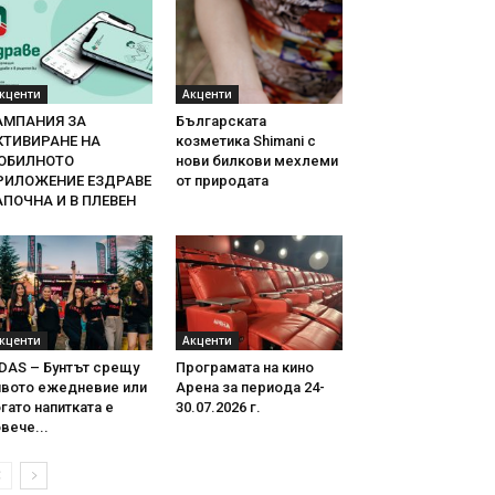
кценти
Акценти
АМПАНИЯ ЗА
Българската
КТИВИРАНЕ НА
козметика Shimani с
ОБИЛНОТО
нови билкови мехлеми
РИЛОЖЕНИЕ ЕЗДРАВЕ
от природата
АПОЧНА И В ПЛЕВЕН
кценти
Акценти
DAS – Бунтът срещу
Програмата на кино
ивото ежедневие или
Арена за периода 24-
гато напитката е
30.07.2026 г.
вече...