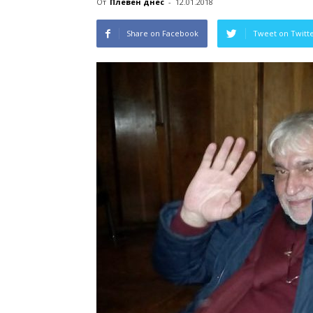
От
Плевен днес
-
12.01.2018
Share on Facebook
Tweet on Twitt