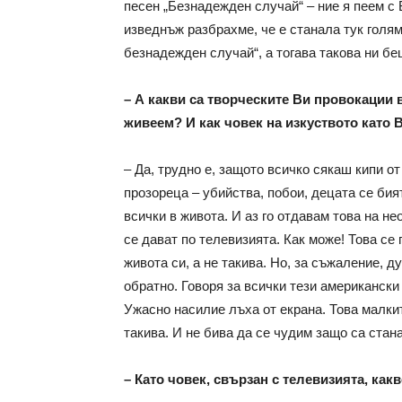
песен „Безнадежден случай“ – ние я пеем с
изведнъж разбрахме, че е станала тук голям
безнадежден случай“, а тогава такова ни бе
– А какви са творческите Ви провокации 
живеем? И как човек на изкуството като 
– Да, трудно е, защото всичко сякаш кипи от
прозореца – убийства, побои, децата се бия
всички в живота. И аз го отдавам това на н
се дават по телевизията. Как може! Това се 
живота си, а не такива. Но, за съжаление, д
обратно. Говоря за всички тези американски 
Ужасно насилие лъха от екрана. Това малкит
такива. И не бива да се чудим защо са стан
– Като човек, свързан с телевизията, ка