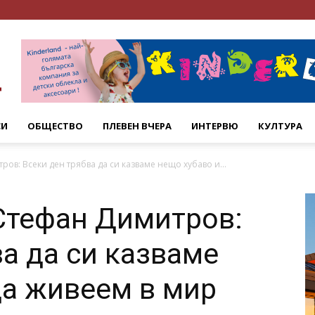
СИ
ОБЩЕСТВО
ПЛЕВЕН ВЧЕРА
ИНТЕРВЮ
КУЛТУРА
ов: Всеки ден трябва да си казваме нещо хубаво и...
Стефан Димитров:
ва да си казваме
да живеем в мир