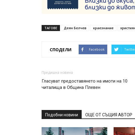
ТАГОВЕ
Деян Белчев
краезнание
христия
СПОДЕЛИ
Facebook
Twitte
Предишна новина
Гласуват предоставянето на имоти на 10
читалища в Община Плевен
Подобни новини
ОЩЕ ОТ СЪЩИЯ АВТОР