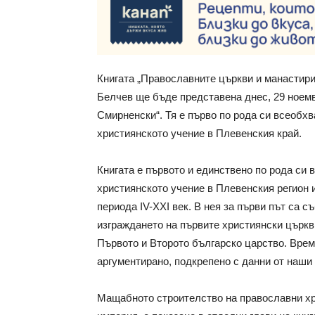
Книгата „Православните църкви и манастири 
Белчев ще бъде представена днес, 29 ноемв
Смирненски“. Тя е първо по рода си всеобх
християнското учение в Плевенския край.
Книгата е първото и единствено по рода си
християнското учение в Плевенския регион 
периода IV-XXI век. В нея за първи път са 
изграждането на първите християнски църкв
Първото и Второто българско царство. Врем
аргументирано, подкрепено с данни от наши 
Мащабното строителство на православни х