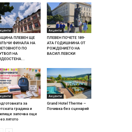
кценти
Акценти
БЩИНА ПЛЕВЕН ЩЕ
ПЛЕВЕН ПОЧЕТЕ 189-
ЗЛЪЧИ ФИНАЛА НА
АТА ГОДИШНИНА ОТ
ВЕТОВНОТО ПО
РОЖДЕНИЕТО НА
УТБОЛ НА
ВАСИЛ ЛЕВСКИ
ИДЕОСТЕНА...
кценти
Акценти
одготовката за
Grand Hotel Therme –
тската градина и
Почивка без сценарий
чилище започва още
ез лятото