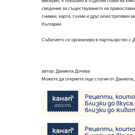
империя, е показано в отделни глави на кни
сведения за съществуването на православн
снимки, карти, схеми и друг илюстративен м
българин.
Събитието се организира в партньорство с 
автор: Даниела Дочева
Можете да откриете още статии от Даниела 