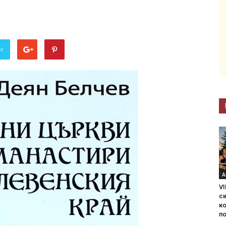
er
А
VI
с
ко
по