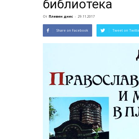
библиотека
От
Плевен днес
-
29.11.2017
Share on Facebook
Tweet on Twitt