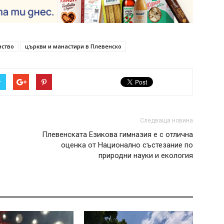
нство
църкви и манастири в Плевенско
r
Следваща новина
Плевенската Езикова гимназия е с отлична
оценка от Национално състезание по
природни науки и екология