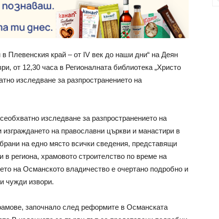
в Плевенския край – от IV век до наши дни“ на Деян
ри, от 12,30 часа в Регионалната библиотека „Христо
ватно изследване за разпространението на
 всеобхватно изследване за разпространението на
и изграждането на православни църкви и манастири в
събрани на едно място всички сведения, представящи
и в региона, храмовото строителство по време на
ето на Османското владичество е очертано подробно и
и чужди извори.
рамове, започнало след реформите в Османската