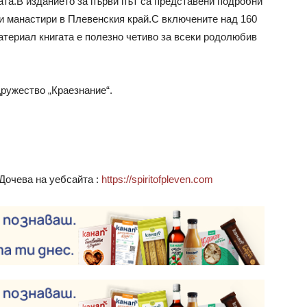
гата.В изданието за първи път са представени подробни
и манастири в Плевенския край.С включените над 160
атериал книгата е полезно четиво за всеки родолюбив
Дружество „Краезнание“.
Дочева на уебсайта :
https://spiritofpleven.com