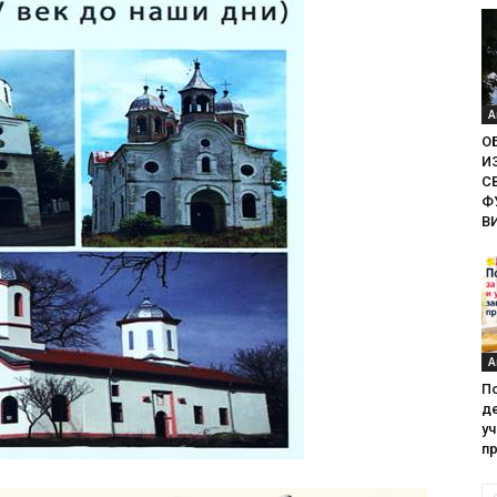
А
О
И
С
Ф
В
А
П
де
у
пр