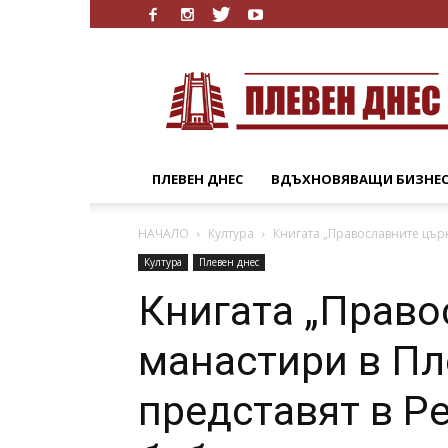
Плевен
Днес
ПЛЕВЕН ДНЕС
ВДЪХНОВЯВАЩИ БИЗНЕ
НАЧАЛО
Култура
Книгата „Православните цър
Култура
Плевен днес
Книгата „Право
манастири в Пл
представят в Р