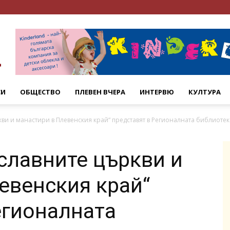
СИ
ОБЩЕСТВО
ПЛЕВЕН ВЧЕРА
ИНТЕРВЮ
КУЛТУРА
кви и манастири в Плевенския край“ представят в Регионалната библиотек
славните църкви и
евенския край“
егионалната