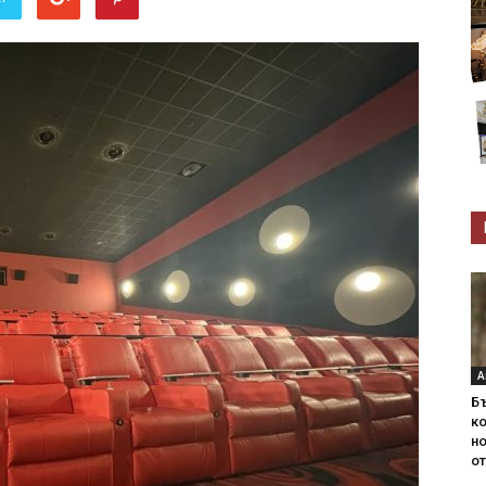
А
Б
ко
н
от