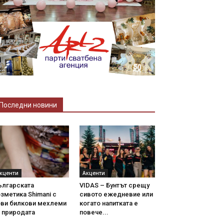
Последни новини
кценти
Акценти
ългарската
VIDAS – Бунтът срещу
зметика Shimani с
сивото ежедневие или
ови билкови мехлеми
когато напитката е
 природата
повече...