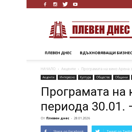
Плевен
Днес
ПЛЕВЕН ДНЕС
ВДЪХНОВЯВАЩИ БИЗНЕ
НАЧАЛО
Акценти
Програмата на кино Арена за
Акценти
Интересно
Култура
Общество
Общини
Програмата на 
периода 30.01. 
От
Плевен днес
-
28.01.2026
Share on Facebook
Tweet on Twitt