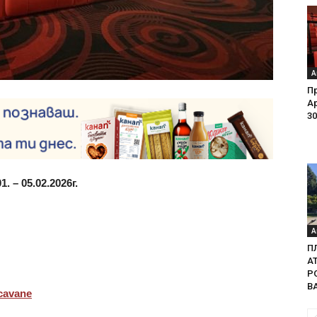
А
Пр
Ар
30
 – 05.02.2026г.
А
П
А
Р
В
cavane