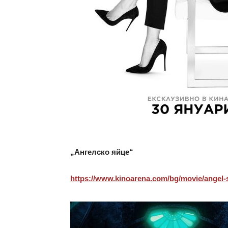
„Ангелско яйце“
https://www.kinoarena.com/bg/
movie/angel-