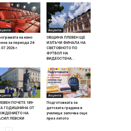
кценти
Акценти
ограмата на кино
ОБЩИНА ПЛЕВЕН ЩЕ
ена за периода 24-
ИЗЛЪЧИ ФИНАЛА НА
.07.2026 г.
СВЕТОВНОТО ПО
ФУТБОЛ НА
ВИДЕОСТЕНА...
кценти
Акценти
ЛЕВЕН ПОЧЕТЕ 189-
Подготовката за
ТА ГОДИШНИНА ОТ
детската градина и
ОЖДЕНИЕТО НА
училище започва още
АСИЛ ЛЕВСКИ
през лятото