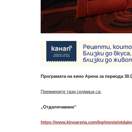
Програмата на кино Арена за периода 30.01.
Премиерите тази седмица са:
„Отдалечаване“
https://www.kinoarena.com/bg/
movie/otdale