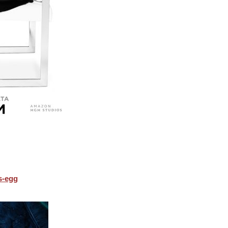
s-egg