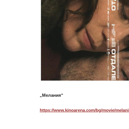
„Мелания“
https://www.kinoarena.com/bg/
movie/melani