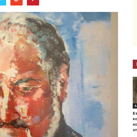
А
Б
ко
н
от