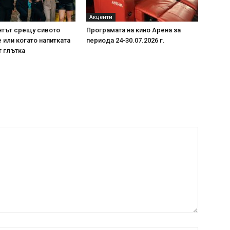
Акценти
нтът срещу сивото
Програмата на кино Арена за
или когато напитката
периода 24-30.07.2026 г.
т глътка