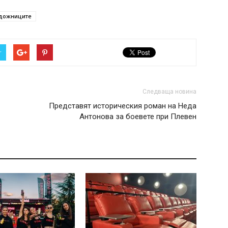
удожниците
r
Следваща новина
Представят историческия роман на Неда
Антонова за боевете при Плевен