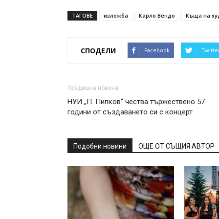
ТАГОВЕ
изложба
Карло Вендо
Къща на х
СПОДЕЛИ
Facebook
Twitte
Предишна новина
НУИ „П. Пипков“ чества тържествено 57
години от създаването си с концерт
Подобни новини
ОЩЕ ОТ СЪЩИЯ АВТОР