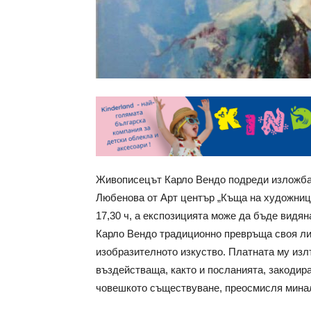
Живописецът Карло Вендо подреди изложба 
Любенова от Арт център „Къща на художници
17,30 ч, а експозицията може да бъде видян
Карло Вендо традиционно превръща своя лич
изобразителното изкуство. Платната му изл
въздействаща, както и посланията, закодир
човешкото съществуване, преосмисля мина