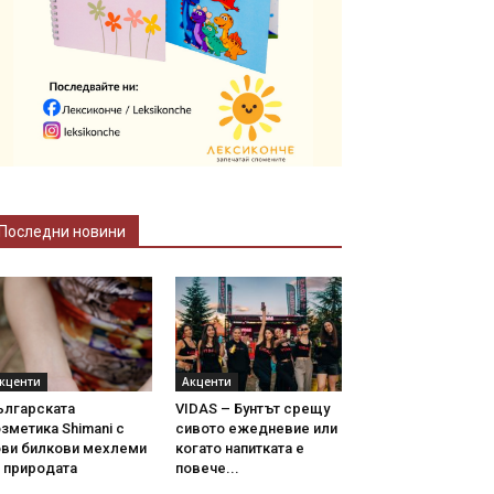
Последни новини
кценти
Акценти
ългарската
VIDAS – Бунтът срещу
зметика Shimani с
сивото ежедневие или
ови билкови мехлеми
когато напитката е
 природата
повече...