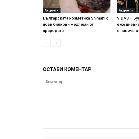
Акценти
Акценти
Българската козметика Shimani с
VIDAS – Бу
нови билкови мехлеми от
ежедневие 
природата
е повече о
ОСТАВИ КОМЕНТАР