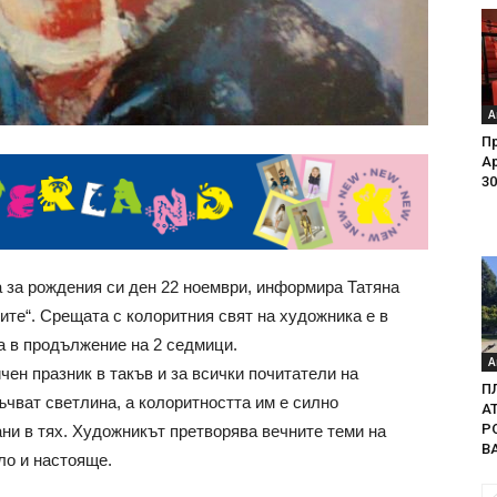
А
Пр
Ар
30
за рождения си ден 22 ноември, информира Татяна
те“. Срещата с колоритния свят на художника е в
а в продължение на 2 седмици.
А
ен празник в такъв и за всички почитатели на
П
ъчват светлина, а колоритността им е силно
А
Р
ани в тях. Художникът претворява вечните теми на
В
ло и настояще.