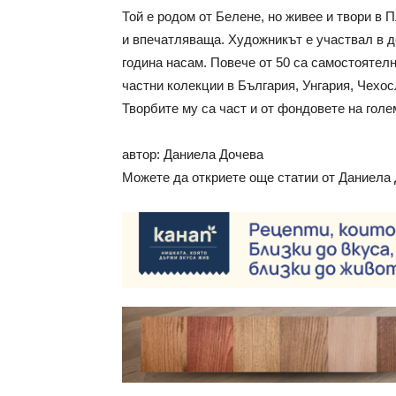
Той е родом от Белене, но живее и твори в 
и впечатляваща. Художникът е участвал в д
година насам. Повече от 50 са самостоятелн
частни колекции в България, Унгария, Чехос
Творбите му са част и от фондовете на голе
автор: Даниела Дочева
Можете да откриете още статии от Даниела 