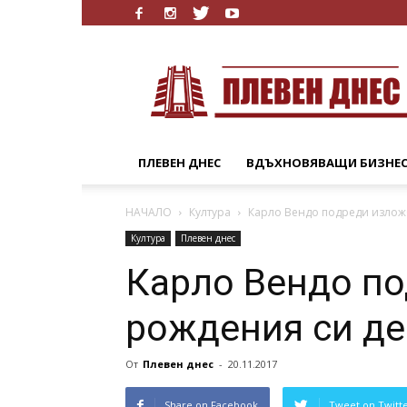
Плевен
Днес
ПЛЕВЕН ДНЕС
ВДЪХНОВЯВАЩИ БИЗНЕ
НАЧАЛО
Култура
Карло Вендо подреди излож
Култура
Плевен днес
Карло Вендо по
рождения си де
От
Плевен днес
-
20.11.2017
Share on Facebook
Tweet on Twitt