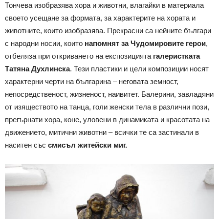
Тончева изобразява хора и животни, влагайки в материала
своето усещане за формата, за характерите на хората и
животните, които изобразява. Прекрасни са нейните българи
с народни носии, които
напомнят за Чудомировите герои
,
отбеляза при откриването на експозицията
галеристката
Татяна Духлинска
. Тези пластики и цели композиции носят
характерни черти на българина – неговата земност,
непосредственост, жизненост, наивитет. Балерини, завладяни
от изяществото на танца, голи женски тела в различни пози,
прегърнати хора, коне, уловени в динамиката и красотата на
движението, митични животни – всички те са застинали в
наситен със
смисъл житейски миг.