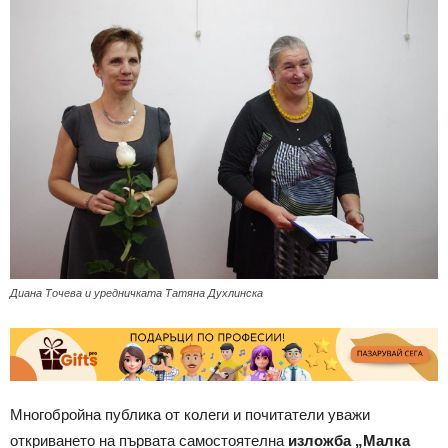
Диана Точева и уредничката Татяна Духлинска
Многобройна публика от колеги и почитатели уважи
откриването на първата самостоятелна
изложба „Малка