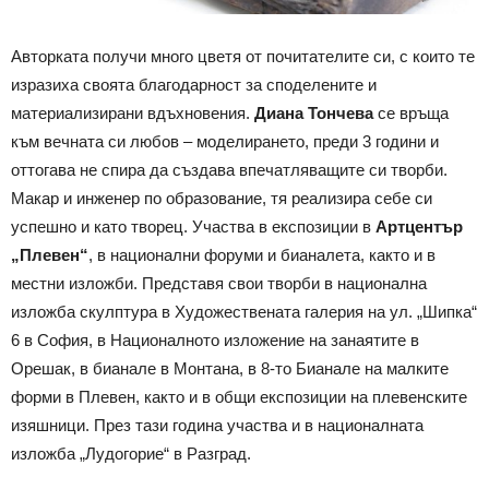
Авторката получи много цветя от почитателите си, с които те
изразиха своята благодарност за споделените и
материализирани вдъхновения.
Диана Тончева
се връща
към вечната си любов – моделирането, преди 3 години и
оттогава не спира да създава впечатляващите си творби.
Макар и инженер по образование, тя реализира себе си
успешно и като творец. Участва в експозиции в
Артцентър
„Плевен“
, в национални форуми и бианалета, както и в
местни изложби. Представя свои творби в национална
изложба скулптура в Художествената галерия на ул. „Шипка“
6 в София, в Националното изложение на занаятите в
Орешак, в бианале в Монтана, в 8-то Бианале на малките
форми в Плевен, както и в общи експозиции на плевенските
изяшници. През тази година участва и в националната
изложба „Лудогорие“ в Разград.