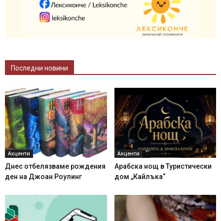
Последни новини
Акценти
Акценти
Днес отбелязваме рождения
Арабска нощ в Туристически
ден на Джоан Роулинг
дом „Кайлъка“