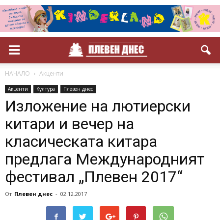
НАЧАЛО
Акценти
Акценти
Култура
Плевен днес
Изложение на лютиерски
китари и вечер на
класическата китара
предлага Международният
фестивал „Плевен 2017“
От
Плевен днес
-
02.12.2017