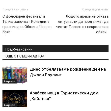
Предишна новина
Следваща новина
С фолклорен фестивал в
Лошото време не отказа
Телиш започват Коледните
ентусиасти да продължат да
празници за Община Червен
чистят Плевен от некролози и
бряг
обяви
Подобни новини
ОЩЕ ОТ СЪЩИЯ АВТОР
Днес отбелязваме рождения ден на
Джоан Роулинг
Акценти
Арабска нощ в Туристически дом
„Кайлъка“
Акценти