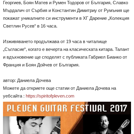
Георгиев, Боян Матев и Румен Тодоров от България, Славко
Мърдалич от Сърбия и Константин Димитриу от Румъния ще
покажат уникалните си инструменти в ХГ Дарение „Колекция
Светлин Русев“ в 16 часа.
Изживяването продължава от 19 часа в читалище
„Съгласие“, когато е вечерта на класическата китара. Талант
и вдъхновение ще споделят с публиката Габриел Бианко от
Франция и Боян Дойчев от България.
автор: Даниела Дочева
Можете да откриете още статии от Даниела Дочева на
уебсайта :
https://spiritofpleven.com