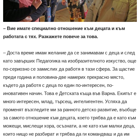
– Вие имате специално отношение към децата и към
работата с тях. Разкажете повече за това.
– Доста време имам желание да се занимавам с деца и след
като завърших Педагогика на изобразителното изкуство, още
по-сериозно се замислих да работя в тази сфера. За щастие
преди година и половина-две намерих прекрасно място,
където да работя с деца по един по-интересен, по-
иновативен начин. Това е Детската къща във Варна. Екипът е
много интересен, млад, търсещ, интелигентен. Успяха да
променят възгледите ми за ранното детско развитие, въобще
за самото отношение към децата, което трябва да е като към
можещи, мислещи хора, осъзнати, а не като към малки деца,
които нищо не разбират и трябва да ги командваш и да им