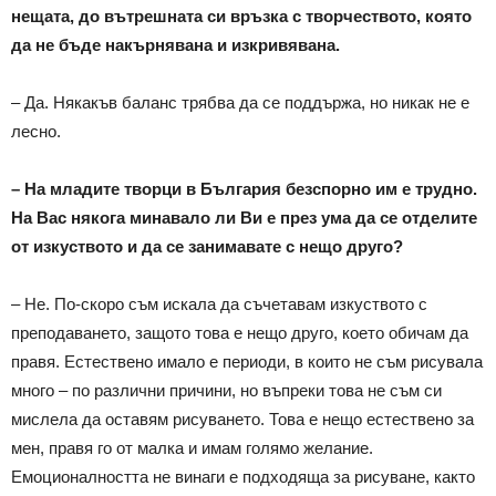
нещата, до вътрешната си връзка с творчеството, която
да не бъде накърнявана и изкривявана.
– Да. Някакъв баланс трябва да се поддържа, но никак не е
лесно.
– На младите творци в България безспорно им е трудно.
На Вас някога минавало ли Ви е през ума да се отделите
от изкуството и да се занимавате с нещо друго?
– Не. По-скоро съм искала да съчетавам изкуството с
преподаването, защото това е нещо друго, което обичам да
правя. Естествено имало е периоди, в които не съм рисувала
много – по различни причини, но въпреки това не съм си
мислела да оставям рисуването. Това е нещо естествено за
мен, правя го от малка и имам голямо желание.
Емоционалността не винаги е подходяща за рисуване, както