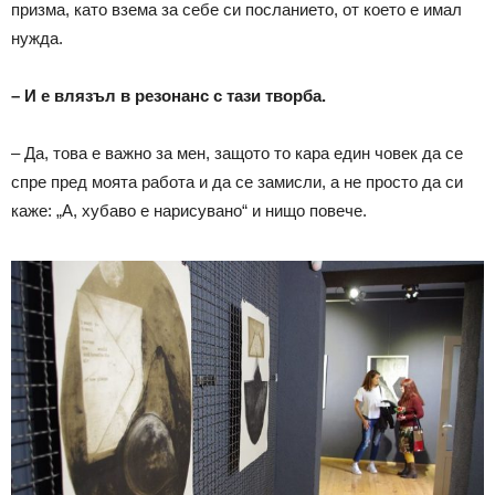
призма, като взема за себе си посланието, от което е имал
нужда.
– И е влязъл в резонанс с тази творба.
– Да, това е важно за мен, защото то кара един човек да се
спре пред моята работа и да се замисли, а не просто да си
каже: „А, хубаво е нарисувано“ и нищо повече.