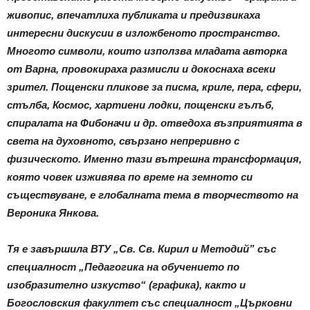
живопис, впечатлиха публиката и предизвикаха
интересни дискусии в изложбеното пространство.
Многото символи, които използва младата авторка
от Варна, провокираха размисли и докоснаха всеки
зрител. Пощенски пликове за писма, криле, пера, сфери,
стълба, Космос, хартиени лодки, пощенски гълъб,
спиралата на Фибоначи и др. отведоха възприятията в
света на духовното, свързано непреривно с
физическото. Именно тази вътрешна трансформация,
която човек изживява по време на земното си
съществуване, е глобалната тема в творчеството на
Вероника Янкова.
Тя е завършила ВТУ „Св. Св. Кирил и Методий” със
специалност „Педагогика на обучението по
изобразително изкуство“ (графика), както и
Богословския факултет със специалност „Църковни