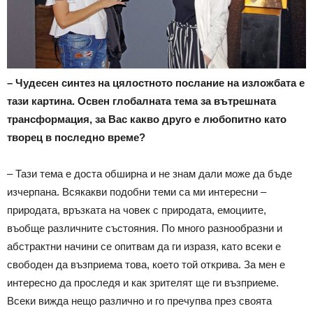
– Чудесен синтез на цялостното послание на изложбата е
тази картина. Освен глобалната тема за вътрешната
трансформация, за Вас какво друго е любопитно като
творец в последно време?
– Тази тема е доста обширна и не знам дали може да бъде
изчерпана. Всякакви подобни теми са ми интересни –
природата, връзката на човек с природата, емоциите,
въобще различните състояния. По много разнообразни и
абстрактни начини се опитвам да ги изразя, като всеки е
свободен да възприема това, което той открива. За мен е
интересно да проследя и как зрителят ще ги възприеме.
Всеки вижда нещо различно и го пречупва през своята