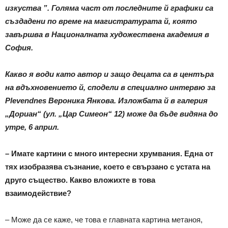
изкуства ”. Голяма част от последните й графики са
създадени по време на магистратурата й, която
завършва в Националната художествена академия в
София.
Какво я води като автор и защо децата са в центъра
на вдъхновението й, сподели в специално интервю за
Plevendnes
Вероника Янкова. Изложбата й в галерия
„Дориан“ (ул. „Цар Симеон“ 12) може да бъде видяна до
утре, 6 април.
– Имате картини с много интересни хрумвания. Една от
тях изобразява съзнание, което е свързано с устата на
друго същество. Какво вложихте в това
взаимодействие?
– Може да се каже, че това е главната картина метаноя,