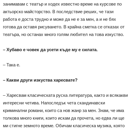
занимавам с театър и ходех известно време на курсове по
актьорско майсторство. В последствие реших, че тази
работа е доста трудно и може да не е за мен, а и не бях
готова да оставя рисуването. В крайна сметка се отказах от
театъра, но останах много голям любител на това изкуство.
– Хубаво е човек да усети къде му е силата.
– Така е.
– Какви други изкуства харесвате?
– Харесвам класическата руска литература, както и всякакви
интересни четива. Напоследък чета скандинавски
криминални романи, които са нов жанр за мен. Знам, че има
толкова много книги, които искам да прочета, но едва ли ще
ми стигне земното време. Обичам класическа музика, която