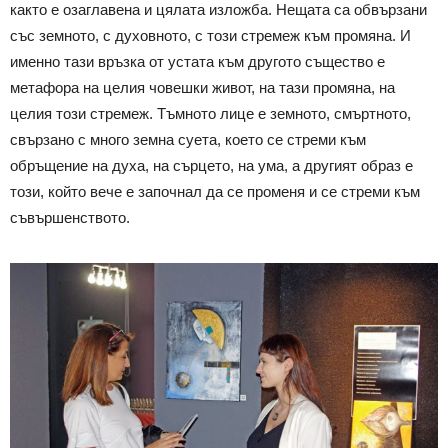
както е озаглавена и цялата изложба. Нещата са обвързани
със земното, с духовното, с този стремеж към промяна. И
именно тази връзка от устата към другото същество е
метафора на целия човешки живот, на тази промяна, на
целия този стремеж. Тъмното лице е земното, смъртното,
свързано с много земна суета, което се стреми към
обръщение на духа, на сърцето, на ума, а другият образ е
този, който вече е започнал да се променя и се стреми към
съвършенството.