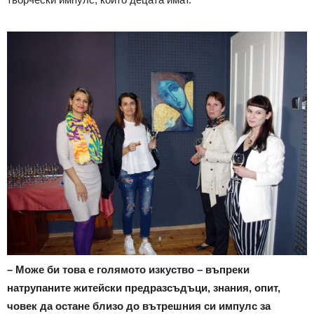
– Може би това е голямото изкуство – въпреки
натрупаните житейски предразсъдъци, знания, опит,
човек да остане близо до вътрешния си импулс за