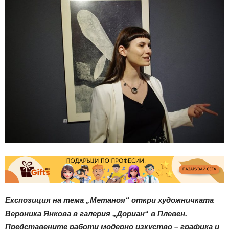
Експозиция на тема „Метаноя“ откри художничката
Вероника Янкова в галерия „Дориан“ в Плевен.
Представените работи модерно изкуство – графика и