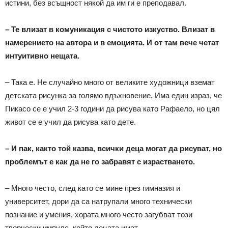
истини, без всъщност някой да им ги е преподавал.
– Те влизат в комуникация с чистото изкуство. Влизат в
намерението на автора и в емоцията. И от там вече четат
интуитивно нещата.
– Така е. Не случайно много от великите художници вземат
детската рисунка за голямо вдъхновение. Има един израз, че
Пикасо се е учил 2-3 години да рисува като Рафаело, но цял
живот се е учил да рисува като дете.
– И пак, както той казва, всички деца могат да рисуват, но
проблемът е как да не го забравят с израстването.
– Много често, след като се мине през гимназия и
университет, дори да са натрупали много технически
познание и умения, хората много често загубват този
творчески импулс, който децата имат.