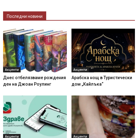
Последни новини
Акценти
Акценти
Днес отбелязваме рождения
Арабска нощ в Туристически
ден на Джоан Роулинг
дом „Кайлъка“
Акценти
Акценти