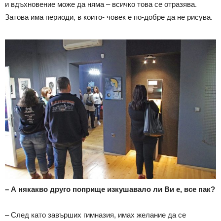
и вдъхновение може да няма – всичко това се отразява.
Затова има периоди, в които- човек е по-добре да не рисува.
– А някакво друго поприще изкушавало ли Ви е, все пак?
– След като завърших гимназия, имах желание да се