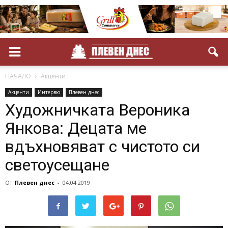
НАЧАЛО
Акценти
Акценти
Интервю
Плевен днес
Художничката Вероника
Янкова: Децата ме
вдъхновяват с чистото си
светоусещане
От
Плевен днес
-
04.04.2019