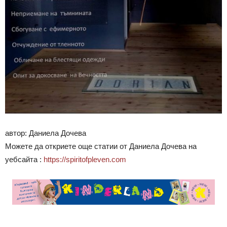
автор: Даниела Дочева
Можете да откриете още статии от Даниела Дочева на
уебсайта :
https://spiritofpleven.com