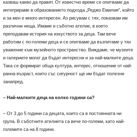
казваш какво да правят. От известно време се опитваме да
интегрираме в образованието подхода „Реджо Емилия“, който
и за мен е много интересен. Аз рисувам с тях, показвам им
различни неща. Имаме и съботно ателие, в което
преподавам история на изкуството за деца. Там вече
работим с по-големи деца и се опитваме да възпитаме у тях
уважение към музейното пространство. Виждаме, че музеите
и галериите могат да бъдат интересни и за най-малките деца.
Така се формират обща култура, интерес, отношение от най-
ранна възраст, които със сигурност ще им бъдат полезни
занапред.
– Най-малките деца на колко години са?
– От 3 до 5 години са децата, които са в постоянната ни
група. В съботните ателиета са вече по-големи, като най-
големите са на 8 години.