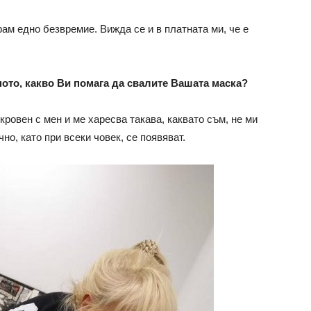
рам едно безвремие. Вижда се и в платната ми, че е
тното, какво Ви помага да свалите Вашата маска?
ткровен с мен и ме харесва такава, каквато съм, не ми
но, като при всеки човек, се появяват.