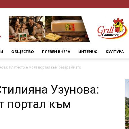
СИ
ОБЩЕСТВО
ПЛЕВЕН ВЧЕРА
ИНТЕРВЮ
КУЛТУРА
ова: Платното е моят портал към безвремието
тилияна Узунова:
т портал към