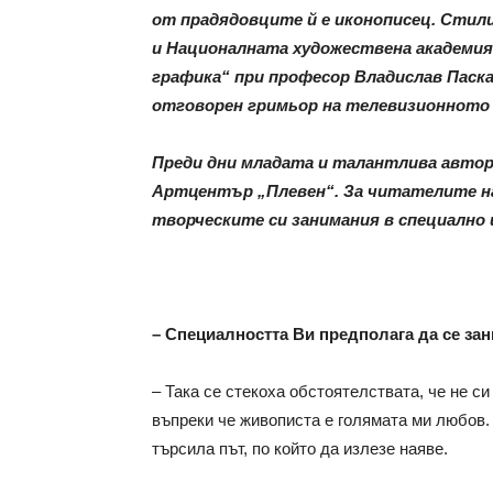
от прадядовците й е иконописец. Стил
и Националната художествена академия
графика“ при професор Владислав Паскал
отговорен гримьор на телевизионното ш
Преди дни младата и талантлива автор
Артцентър „Плевен“. За читателите на
творческите си занимания в специално
– Специалността Ви предполага да се зан
– Така се стекоха обстоятелствата, че не си
въпреки че живописта е голямата ми любов.
търсила път, по който да излезе наяве.