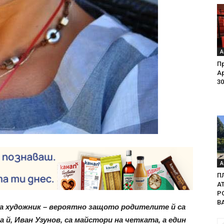
А
Пр
Ар
30
А
П
А
Р
В
ла художник – вероятно защото родителите й са
а й, Иван Узунов, са майстори на четката, а един