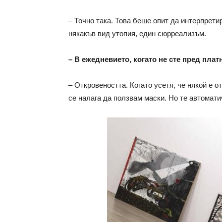
– Точно така. Това беше опит да интерпрети
някакъв вид утопия, един сюрреализъм.
– В ежедневието, когато не сте пред пла
– Откровеността. Когато усетя, че някой е о
се налага да ползвам маски. Но те автоматич