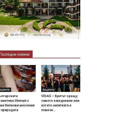
Последни новини
кценти
Акценти
ългарската
VIDAS – Бунтът срещу
зметика Shimani с
сивото ежедневие или
ови билкови мехлеми
когато напитката е
 природата
повече...