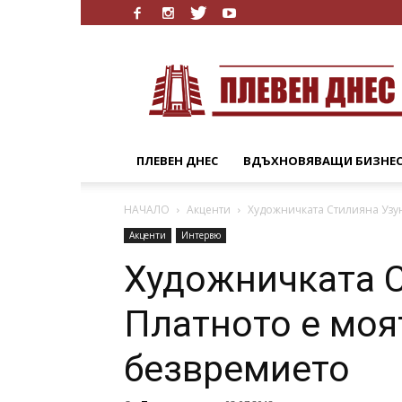
Плевен
Днес
ПЛЕВЕН ДНЕС
ВДЪХНОВЯВАЩИ БИЗНЕ
НАЧАЛО
Акценти
Художничката Стилияна Узун
Акценти
Интервю
Художничката С
Платното е моя
безвремието