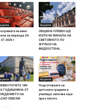
кценти
Акценти
ограмата на кино
ОБЩИНА ПЛЕВЕН ЩЕ
ена за периода 24-
ИЗЛЪЧИ ФИНАЛА НА
.07.2026 г.
СВЕТОВНОТО ПО
ФУТБОЛ НА
ВИДЕОСТЕНА...
кценти
Акценти
ЛЕВЕН ПОЧЕТЕ 189-
Подготовката за
ТА ГОДИШНИНА ОТ
детската градина и
ОЖДЕНИЕТО НА
училище започва още
АСИЛ ЛЕВСКИ
през лятото