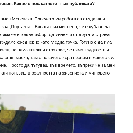
Плевен. Какво е посланието към публиката?
ламен Моневски. Повечето ми работи са създавани
азва „Порталът“. Винаги съм мислела, че е хубаво да
 имаме някакъв избор. Да минем и от другата страна
виждаме ежедневно като гледна точка. Готино е да има
наеш, че няма никакви страхове, че няма трудности и
 слагаш маска, както повечето хора правим в живота си.
ие. Просто да пътуваш във времето, въпреки че за мен
наги потъваш в реалността на живописта и мигновено