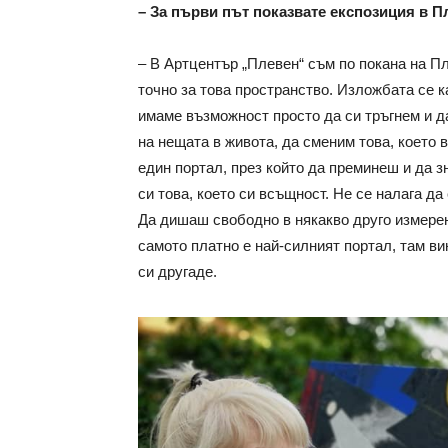
– За първи път показвате експозиция в 
– В Артцентър „Плевен“ съм по покана на П
точно за това пространство. Изложбата се к
имаме възможност просто да си тръгнем и да
на нещата в живота, да сменим това, което 
един портал, през който да преминеш и да з
си това, което си всъщност. Не се налага да
Да дишаш свободно в някакво друго измерен
самото платно е най-силният портал, там ви
си другаде.