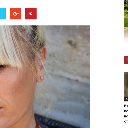
er
А
Б
ко
н
от