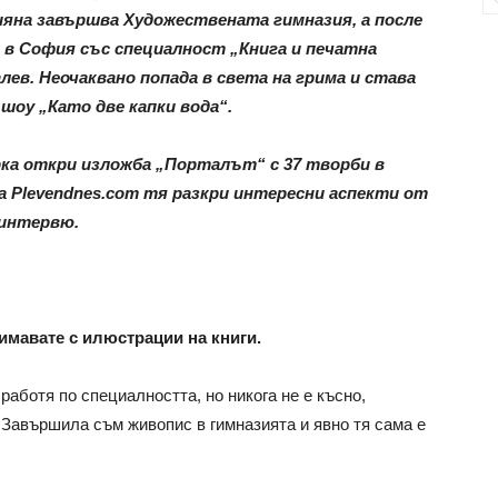
ияна завършва Художествената гимназия, а после
 в София със специалност „Книга и печатна
ев. Неочаквано попада в света на грима и става
оу „Като две капки вода“.
ка откри изложба „Порталът“ с 37 творби в
 Plevendnes.com тя разкри интересни аспекти от
 интервю.
имавате с илюстрации на книги.
 работя по специалността, но никога не е късно,
 Завършила съм живопис в гимназията и явно тя сама е