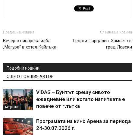
Предишна новина
Следваща новина
Вечер с винарска изба
Георги Парцалев. Хамлет от
„Магура“ в хотел Кайлъка
град Левски
Подобни новини
ОЩЕ ОТ СЪЩИЯ АВТОР
VIDAS – Бунтът срещу сивото
ежедневие или когато напитката е
повече от глътка
Акценти
Програмата на кино Арена за периода
24-30.07.2026 г.