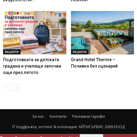
Акценти
Акценти
Подготовката за детската
Grand Hotel Therme –
градина и училище започва
Почивка без сценарий
още през лятото
За нас
Контакти
Рекламни тарифи
IT поддръжка, хостинг & колокация:
АЙТИСЪРВИС 2009 ЕООД