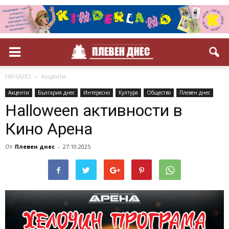
НАЧАЛО
Акценти
Акценти
България днес
Интересно
Култура
Общество
Плевен днес
Halloween активности в
Кино Арена
От
Плевен днес
-
27.10.2025