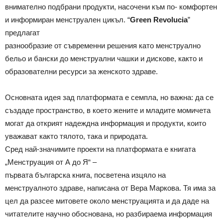
внимателно подбрани продукти, насочени към по- комфортен
и информиран менструален цикъл. “
Green Revolucia
”
предлагат
разнообразие от съвременни решения като менструално
бельо и бански до менструални чашки и дискове, както и
образователни ресурси за женското здраве.
Основната идея зад платформата е семпла, но важна: да се
създаде пространство, в което жените и младите момичета
могат да открият надеждна информация и продукти, които
уважават както тялото, така и природата.
Сред най-значимите проекти на платформата е книгата
„Менструация от А до Я“ –
първата българска книга, посветена изцяло на
менструалното здраве, написана от Вера Маркова. Тя има за
цел да разсее митовете около менструацията и да даде на
читателите научно обоснована, но разбираема информация