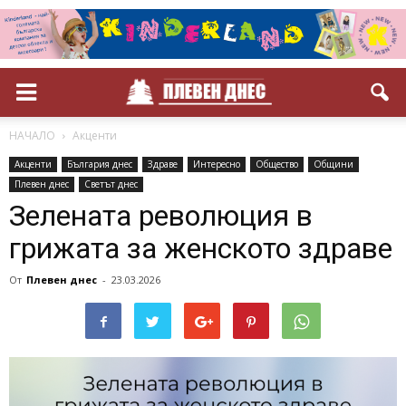
НАЧАЛО
Акценти
Акценти
България днес
Здраве
Интересно
Общество
Общини
Плевен днес
Светът днес
Зелената революция в
грижата за женското здраве
От
Плевен днес
-
23.03.2026