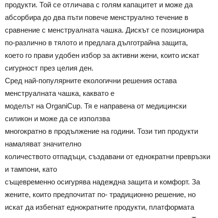
продукти. Той се отличава с голям капацитет и може да
абсорбира до два пъти повече менструално течение в
сравнение с менструалната чашка. Дискът се позиционира
по-различно в тялото и предлага дълготрайна защита,
което го прави удобен избор за активни жени, които искат
сигурност през целия ден.
Сред най-популярните екологични решения остава
менструалната чашка, каквато е
моделът на OrganiCup. Тя е направена от медицински
силикон и може да се използва
многократно в продължение на години. Този тип продукти
намаляват значително
количеството отпадъци, създавани от еднократни превръзки
и тампони, като
същевременно осигурява надеждна защита и комфорт. За
жените, които предпочитат по- традиционно решение, но
искат да избегнат еднократните продукти, платформата