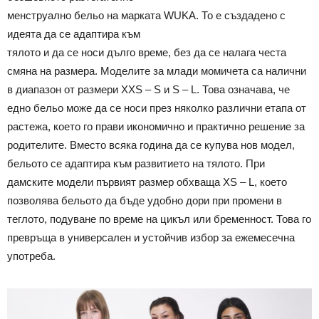
менструално бельо на марката WUKA. То е създадено с
идеята да се адаптира към
тялото и да се носи дълго време, без да се налага честа
смяна на размера. Моделите за млади момичета са налични
в диапазон от размери XXS – S и S – L. Това означава, че
едно бельо може да се носи през няколко различни етапа от
растежа, което го прави икономично и практично решение за
родителите. Вместо всяка година да се купува нов модел,
бельото се адаптира към развитието на тялото. При
дамските модели първият размер обхваща XS – L, което
позволява бельото да бъде удобно дори при промени в
теглото, подуване по време на цикъл или бременност. Това го
превръща в универсален и устойчив избор за ежемесечна
употреба.