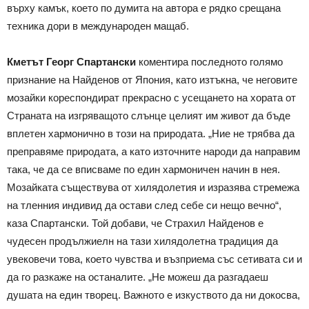
върху камък, което по думита на автора е рядко срещана
техника дори в международен мащаб.
Кметът Георг Спартански
коментира последното голямо
признание на Найденов от Япония, като изтъкна, че неговите
мозайки кореспондират прекрасно с усещането на хората от
Страната на изгряващото слънце целият им живот да бъде
вплетен хармонично в този на природата. „Ние не трябва да
преправяме природата, а като източните народи да направим
така, че да се вписваме по един хармоничен начин в нея.
Мозайката съществува от хилядолетия и изразява стремежа
на тленния индивид да остави след себе си нещо вечно“,
каза Спартански. Той добави, че Страхил Найденов е
чудесен продължиелн на тази хилядолетна традиция да
увековечи това, което чувства и възприема със сетивата си и
да го разкаже на останалите. „Не можеш да разгадаеш
душата на един творец. Важното е изкуството да ни докосва,