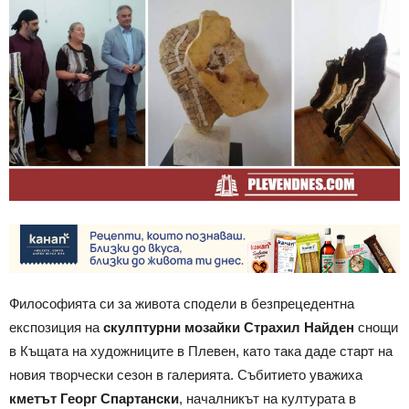
Философията си за живота сподели в безпрецедентна
експозиция на
скулптурни мозайки Страхил Найден
снощи
в Къщата на художниците в Плевен, като така даде старт на
новия творчески сезон в галерията. Събитието уважиха
кметът Георг Спартански
, началникът на културата в