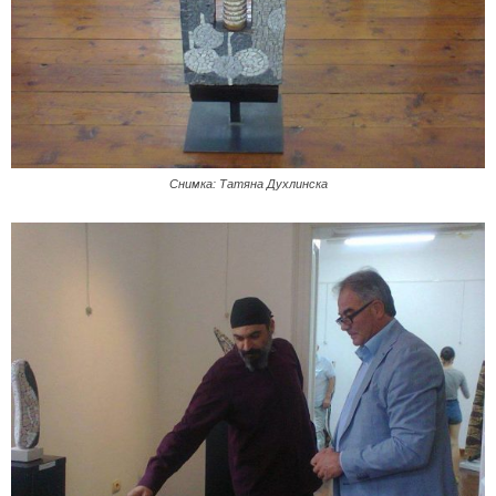
Снимка: Татяна Духлинска