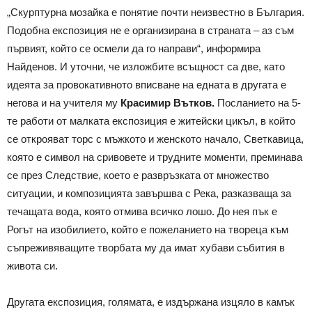
„Скурптурна мозайка е понятие почти неизвестно в България.
Подобна експозиция не е организирана в страната – аз съм
първият, който се осмели да го направи“, информира
Найденов. И уточни, че изложбите всъщност са две, като
идеята за провокативното вписване на едната в другата е
негова и на учителя му
Красимир Вътков.
Посланието на 5-
те работи от малката експозиция е житейски цикъл, в който
се открояват торс с мъжкото и женското начало, Светкавица,
която е символ на сривовете и трудните моменти, преминава
се през Следствие, което е развръзката от множество
ситуации, и композицията завършва с Река, разказваща за
течащата вода, която отмива всичко лошо. До нея пък е
Рогът на изобилието, който е пожеланието на твореца към
съпреживяващите творбата му да имат хубави събития в
живота си.
Другата експозиция, голямата, е издържана изцяло в камък