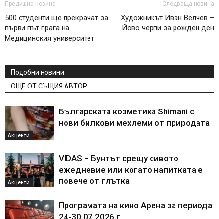
Предишна новина
Следваща новина
500 студенти ще прекрачат за
Художникът Иван Велчев –
първи път прага на
Йово черпи за рожден ден
Медицинския университет
Подобни новини
ОЩЕ ОТ СЪЩИЯ АВТОР
Българската козметика Shimani с
нови билкови мехлеми от природата
Акценти
VIDAS – Бунтът срещу сивото
ежедневие или когато напитката е
повече от глътка
Акценти
Програмата на кино Арена за периода
24-30.07.2026 г.