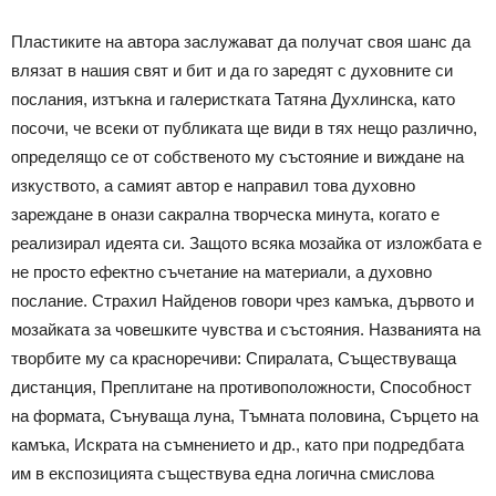
Пластиките на автора заслужават да получат своя шанс да
влязат в нашия свят и бит и да го заредят с духовните си
послания, изтъкна и галеристката Татяна Духлинска, като
посочи, че всеки от публиката ще види в тях нещо различно,
определящо се от собственото му състояние и виждане на
изкуството, а самият автор е направил това духовно
зареждане в онази сакрална творческа минута, когато е
реализирал идеята си. Защото всяка мозайка от изложбата е
не просто ефектно съчетание на материали, а духовно
послание. Страхил Найденов говори чрез камъка, дървото и
мозайката за човешките чувства и състояния. Названията на
творбите му са красноречиви: Спиралата, Съществуваща
дистанция, Преплитане на противоположности, Способност
на формата, Сънуваща луна, Тъмната половина, Сърцето на
камъка, Искрата на съмнението и др., като при подредбата
им в експозицията съществува една логична смислова