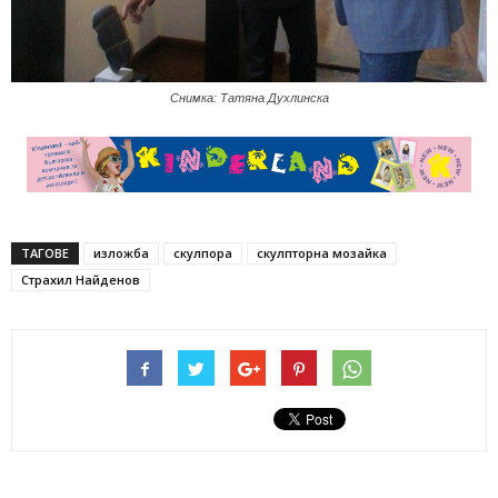
Снимка: Татяна Духлинска
ТАГОВЕ
изложба
скулпора
скулпторна мозайка
Страхил Найденов