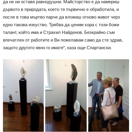
да не ни оставя равнодушни. Майсторство е да намериш
дървото в природата, което тя първично е обработила, и
после в това мъртво парче да вложиш отново живот черз
едно такова изкуство. Трябва да ценим хора с този божи
талант, който има и Страхил Найденов. Безкрайно съм
впечатлен от работите и Ви пожелавам само да сте здрав,
защото другото явно го имате“, каза още Спартански.