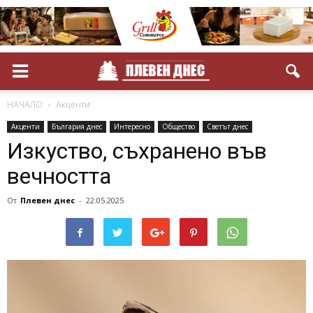
НАЧАЛО
Акценти
Акценти
България днес
Интересно
Общество
Светът днес
Изкуство, съхранено във
вечността
От
Плевен днес
-
22.05.2025