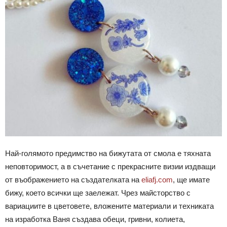
Най-голямото предимство на бижутата от смола е тяхната
неповторимост, а в съчетание с прекрасните визии издващи
от въображението на създателката на
eliafj.com
, ще имате
бижу, което всички ще заележат. Чрез майсторство с
вариациите в цветовете, вложените материали и техниката
на изработка Ваня създава обеци, гривни, колиета,