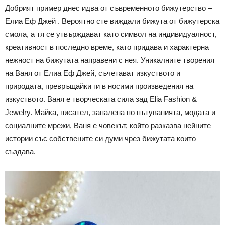
Добрият пример днес идва от съвременното бижутерство –
Елиа Еф Джей . Вероятно сте виждали бижута от бижутерска
смола, а тя се утвърждават като символ на индивидуалност,
креативност в последно време, като придава и характерна
нежност на бижутата направени с нея. Уникалните творения
на Ваня от Елиа Еф Джей, съчетават изкуството и
природата, превръщайки ги в носими произведения на
изкуството. Ваня е творческата сила зад Elia Fashion &
Jewelry. Майка, писател, запалена по пътуванията, модата и
социалните мрежи, Ваня е човекът, който разказва нейните
истории със собствените си думи чрез бижутата които
създава.