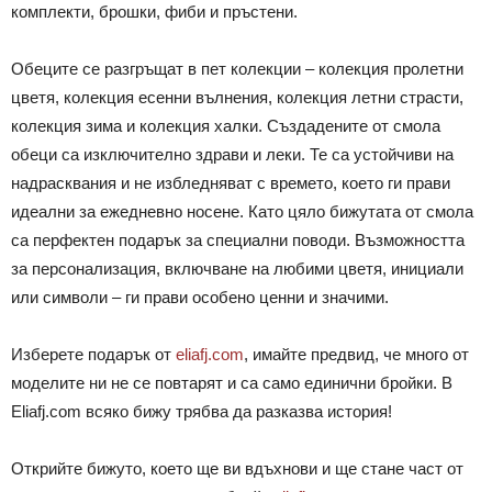
комплекти, брошки, фиби и пръстени.
Обеците се разгръщат в пет колекции – колекция пролетни
цветя, колекция есенни вълнения, колекция летни страсти,
колекция зима и колекция халки. Създадените от смола
обеци са изключително здрави и леки. Те са устойчиви на
надрасквания и не избледняват с времето, което ги прави
идеални за ежедневно носене.
Като цяло бижутата от смола
са перфектен подарък за специални поводи. Възможността
за персонализация, включване на любими цветя, инициали
или символи – ги прави особено ценни и значими.
Изберете подарък от
eliafj.com
, имайте предвид, че много от
моделите ни не се повтарят и са само единични бройки.
В
Eliafj.com всяко бижу трябва да разказва история!
Открийте бижуто, което ще ви вдъхнови и ще стане част от