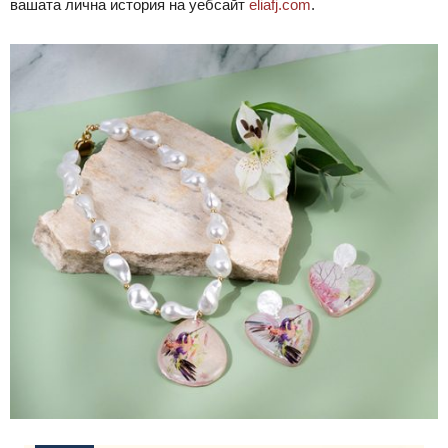
вашата лична история на
уебсайт
eliafj.com
.