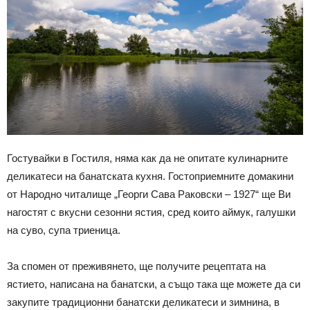
Гостувайки в Гостиля, няма как да не опитате кулинарните
деликатеси на банатската кухня. Гостоприемните домакини
от Народно читалище „Георги Сава Раковски – 1927“ ще Ви
нагостят с вкусни сезонни ястия, сред които аймук, галушки
на суво, супа триеница.
За спомен от преживянето, ще получите рецептата на
ястието, написана на банатски, а също така ще можете да си
закупите традиционни банатски деликатеси и зимнина, в