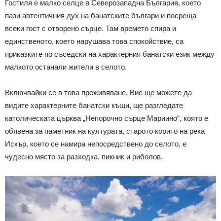
Гостиля е малко селце в Северозападна България, което
пази автентичния дух на банатските българи и посреща
всеки гост с отворено сърце. Там времето спира и
единственото, което нарушава това спокойствие, са
приказките по съседски на характерния банатски език между
малкото останали жители в селото.
Включвайки се в това преживяване, Вие ще можете да
видите характерните банатски къщи, ще разгледате
католическата църква „Непорочно сърце Мариино“, която е
обявена за паметник на културата, старото корито на река
Искър, което се намира непосредствено до селото, е
чудесно място за разходка, пикник и риболов.