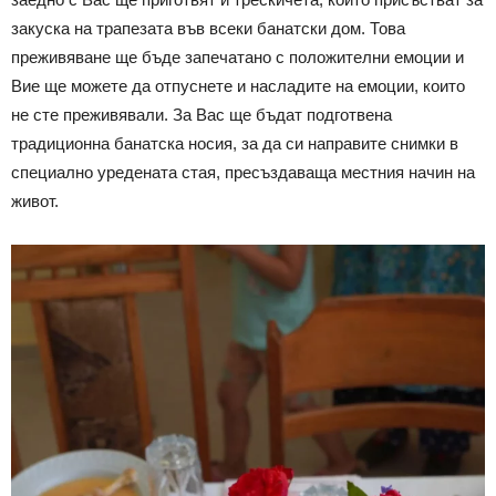
закуска на трапезата във всеки банатски дом. Това
преживяване ще бъде запечатано с положителни емоции и
Вие ще можете да отпуснете и насладите на емоции, които
не сте преживявали. За Вас ще бъдат подготвена
традиционна банатска носия, за да си направите снимки в
специално уредената стая, пресъздаваща местния начин на
живот.