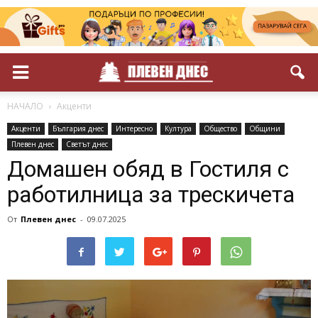
НАЧАЛО
Акценти
Акценти
България днес
Интересно
Култура
Общество
Общини
Плевен днес
Светът днес
Домашен обяд в Гостиля с
работилница за трескичета
От
Плевен днес
-
09.07.2025