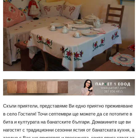
Скъпи приятели, представяме Ви едно приятно преживяване
в село Гостиля! Точи септември ще можете да се потопите в
бита и културата на банатските българи. Домакините ще ви
нагостят с традиционни сезонни ястия от банатската кухня, а
заедно с Вас ще приготвят и трескичета, които присъстват за