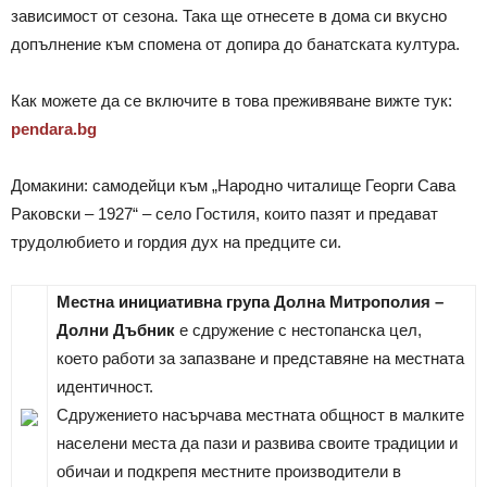
зависимост от сезона. Така ще отнесете в дома си вкусно
допълнение към спомена от допира до банатската култура.
Как можете да се включите в това преживяване вижте тук:
pendara.bg
Домакини: самодейци към „Народно читалище Георги Сава
Раковски – 1927“ – село Гостиля, които пазят и предават
трудолюбието и гордия дух на предците си.
Местна инициативна група Долна Митрополия –
Долни Дъбник
е сдружение с нестопанска цел,
което работи за запазване и представяне на местната
идентичност.
Сдружението насърчава местната общност в малките
населени места да пази и развива своите традиции и
обичаи и подкрепя местните производители в