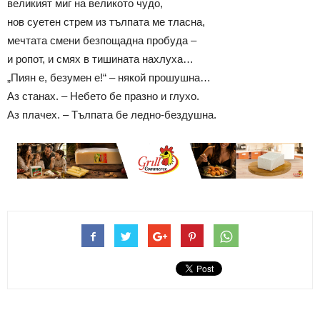
великият миг на великото чудо,
нов суетен стрем из тълпата ме тласна,
мечтата смени безпощадна пробуда –
и ропот, и смях в тишината нахлуха…
„Пиян е, безумен е!“ – някой прошушна…
Аз станах. – Небето бе празно и глухо.
Аз плачех. – Тълпата бе ледно-бездушна.