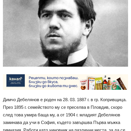
Димчо Дебелянов е роден на 28. 03. 1887 г. в гр. Копривщица.
През 1895 г. семейството му се преселва в Пловдив, скоро
след това умира баща му, а от 1904 г. младият Дебелянов
заминава да учи в София, където завършва Първа мъжка
гимназия. Работи като чиновник на различни места, за да се