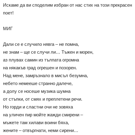
Искаме да ви споделим избран от нас стих на този прекрасен
поет!
МИГ
Дали се е случило нявга – не помна,
не знам – ще се случи ли… Тъжен и морен,
аз плувах самин из тълпата огромна
на някакъв град огрешен и позорен.
Над мене, замръзнало в мисъл безумна,
небето немееше странно далече,
а долу се носеше музика шумна
от стъпки, от смях и преплетени речи.
Но горди и сластни очи не зовяха
на уличен пир мойте жажди смирени –
мъжете там хилави воини бяха,
жените – отвъргнати, неми сирени…