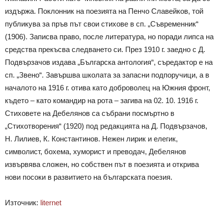
издържа. Поклонник на поезията на Пенчо Славейков, той
публикува за пръв път свои стихове в сп. „Съвременник“
(1906). Записва право, после литература, но поради липса на
средства прекъсва следването си. През 1910 г. заедно с Д.
Подвързачов издава „Българска антология“, съредактор е на
сп. „Звено“. Завършва школата за запасни подпоручици, а в
началото на 1916 г. отива като доброволец на Южния фронт,
където – като командир на рота – загива на 02. 10. 1916 г.
Стиховете на Дебелянов са събрани посмъртно в
„Стихотворения“ (1920) под редакцията на Д. Подвързачов,
Н. Лилиев, К. Константинов. Нежен лирик и елегик,
символист, бохема, хуморист и преводач, Дебелянов
извървява сложен, но собствен път в поезията и открива
нови посоки в развитието на българската поезия.
Източник:
liternet