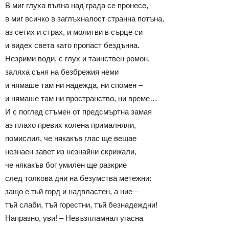
В миг глуха вълна над града се пронесе,
в миг всичко в заглъхналост странна потъна,
аз сетих и страх, и молитви в сърце си
и видех света като пропаст бездънна.
Незрими води, с глух и таинствен ромон,
заляха съня на безбрежия неми
и нямаше там ни надежда, ни спомен –
и нямаше там ни пространство, ни време…
И с поглед стъмен от предсмъртна замая
аз плахо превих колена прималняли,
помислил, че някакъв глас ще вещае
незнаен завет из незнайни скрижали,
че някакъв бог умилен ще разкрие
след толкова дни на безумства метежни:
защо е тьй горд и надвластен, а ние –
тъй слаби, тъй горестни, тъй безнадеждни!
Напразно, уви! – Невъзпламнал угасна