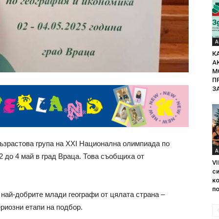
А
К
А
М
П
З
ъзрастова група на XXI Национална олимпиада по
А
2 до 4 май в град Враца. Това съобщиха от
VI
с
ко
по
най-добрите млади географи от цялата страна –
ериозни етапи на подбор.