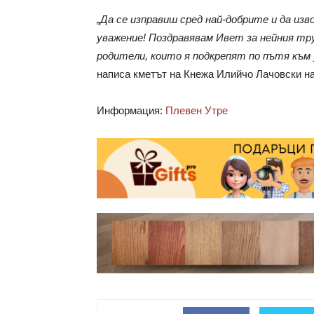
„Да се изправиш сред най-добрите и да из
уважение! Поздравявам Ивет за нейния тру
родители, които я подкрепят по пътя към 
написа кметът на Кнежа Илийчо Лачовски н
Информация:
Плевен Утре