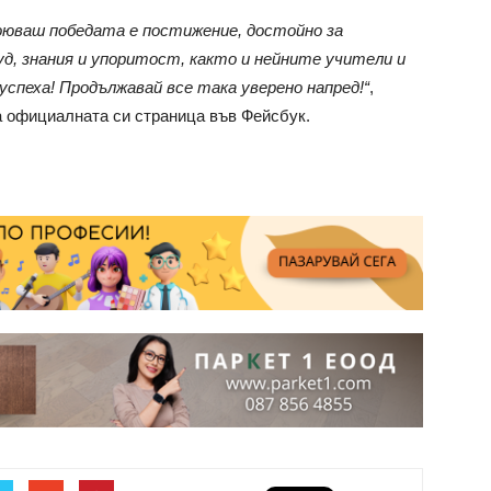
воюваш победата е постижение, достойно за
д, знания и упоритост, както и нейните учители и
успеха! Продължавай все така уверено напред!“
,
а официалната си страница във Фейсбук.