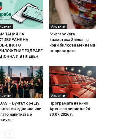
кценти
Акценти
АМПАНИЯ ЗА
Българската
КТИВИРАНЕ НА
козметика Shimani с
ОБИЛНОТО
нови билкови мехлеми
РИЛОЖЕНИЕ ЕЗДРАВЕ
от природата
АПОЧНА И В ПЛЕВЕН
кценти
Акценти
DAS – Бунтът срещу
Програмата на кино
ивото ежедневие или
Арена за периода 24-
гато напитката е
30.07.2026 г.
вече...