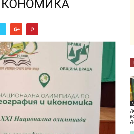
ИКОНОМИКА
er
А
Д
р
Д