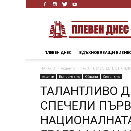
Плевен
Днес
ПЛЕВЕН ДНЕС
ВДЪХНОВЯВАЩИ БИЗНЕ
НАЧАЛО
Акценти
ТАЛАНТЛИВО ДЕТЕ ОТ КНЕЖ
Акценти
България днес
Общини
Светът днес
ТАЛАНТЛИВО Д
СПЕЧЕЛИ ПЪРВ
НАЦИОНАЛНАТ