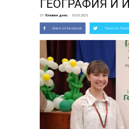
ГЕОГРАФИЯ И 
От
Плевен днес
-
05.05.2025
Share on Facebook
Tweet on Twitt