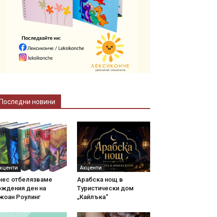
Последни новини
кценти
Акценти
нес отбелязваме
Арабска нощ в
ождения ден на
Туристически дом
жоан Роулинг
„Кайлъка“