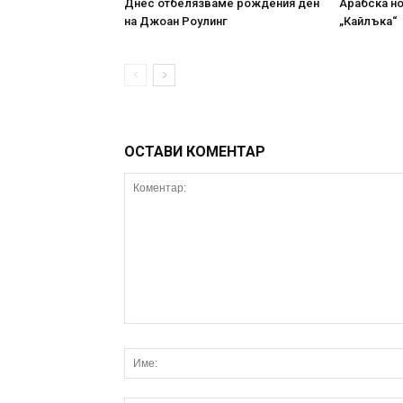
Днес отбелязваме рождения ден
Арабска н
на Джоан Роулинг
„Кайлъка“
ОСТАВИ КОМЕНТАР