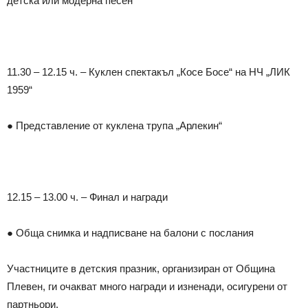
детска или модерна песен
11.30 – 12.15 ч. – Куклен спектакъл „Косе Босе“ на НЧ „ЛИК
1959“
● Представление от куклена трупа „Арлекин“
12.15 – 13.00 ч. – Финал и награди
● Обща снимка и надписване на балони с послания
Участниците в детския празник, организиран от Община
Плевен, ги очакват много награди и изненади, осигурени от
партньори.