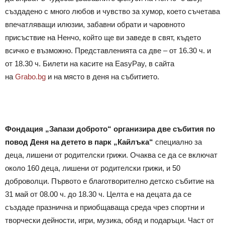
създадено с много любов и чувство за хумор, което съчетава
впечатляващи илюзии, забавни обрати и чаровното
присъствие на Ненчо, който ще ви заведе в свят, където
всичко е възможно. Представленията са две – от 16.30 ч. и
от 18.30 ч. Билети на касите на EasyPay, в сайта
на
Grabo.bg
и на място в деня на събитието.
Фондация „Запази доброто“ организира две събития по
повод Деня на детето в парк „Кайлъка“
специално за
деца, лишени от родителски грижи. Очаква се да се включат
около 160 деца, лишени от родителски грижи, и 50
доброволци. Първото е благотворително детско събитие на
31 май от 08.00 ч. до 18.30 ч. Целта е на децата да се
създаде празнична и приобщаваща среда чрез спортни и
творчески дейности, игри, музика, обяд и подаръци. Част от