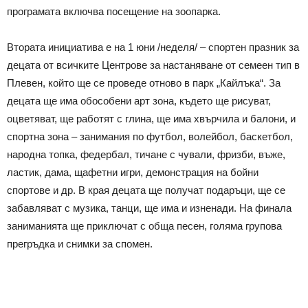
програмата включва посещение на зоопарка.
Втората инициатива е на 1 юни /неделя/ – спортен празник за
децата от всичките Центрове за настаняване от семеен тип в
Плевен, който ще се проведе отново в парк „Кайлъка“. За
децата ще има обособени арт зона, където ще рисуват,
оцветяват, ще работят с глина, ще има хвърчила и балони, и
спортна зона – занимания по футбол, волейбол, баскетбол,
народна топка, федербал, тичане с чували, фризби, въже,
ластик, дама, щафетни игри, демонстрация на бойни
спортове и др. В края децата ще получат подаръци, ще се
забавляват с музика, танци, ще има и изненади. На финала
заниманията ще приключат с обща песен, голяма групова
прегръдка и снимки за спомен.