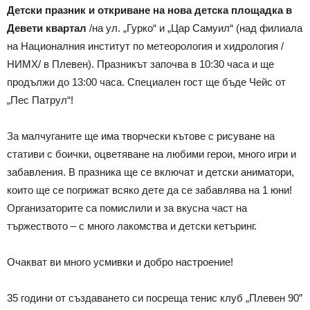
Детски празник и откриване на нова детска площадка в
Девети квартал
/на ул. „Гурко“ и „Цар Самуил“ (над филиала
на Националния институт по метеорология и хидрология /
НИМХ/ в Плевен). Празникът започва в 10:30 часа и ще
продължи до 13:00 часа. Специален гост ще бъде Чейс от
„Пес Патрул“!
За малчуганите ще има творчески кътове с рисуване на
стативи с боички, оцветяване на любими герои, много игри и
забавления. В празника ще се включат и детски аниматори,
които ще се погрижат всяко дете да се забавлява на 1 юни!
Организаторите са помислили и за вкусна част на
тържеството – с много лакомства и детски кетъринг.
Очакват ви много усмивки и добро настроение!
35 години от създаването си посреща тенис клуб „Плевен 90”