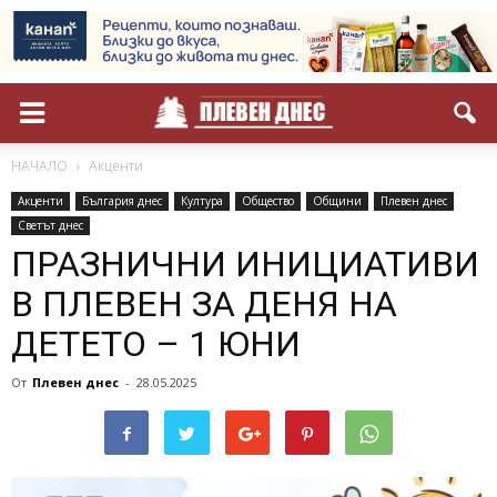
НАЧАЛО
Акценти
Акценти
България днес
Култура
Общество
Общини
Плевен днес
Светът днес
ПРАЗНИЧНИ ИНИЦИАТИВИ
В ПЛЕВЕН ЗА ДЕНЯ НА
ДЕТЕТО – 1 ЮНИ
От
Плевен днес
-
28.05.2025