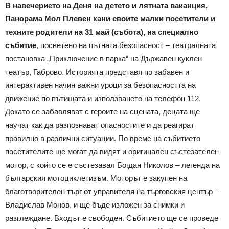
В навечерието на Деня на детето и лятната ваканция,
Панорама Мол Плевен кани своите малки посетители и
техните родители на 31 май (събота), на специално
събитие
, посветено на пътната безопасност – театралната
постановка „Приключение в парка“ на Държавен куклен
театър, Габрово. Историята представя по забавен и
интерактивен начин важни уроци за безопасността на
движение по пътищата и използването на телефон 112.
Докато се забавляват с героите на сцената, децата ще
научат как да разпознават опасностите и да реагират
правилно в различни ситуации. По време на събитието
посетителите ще могат да видят и оригинален състезателен
мотор, с който се е състезавал Богдан Николов – легенда на
българския мотоциклетизъм. Моторът е закупен на
благотворителен търг от управителя на търговския център –
Владислав Монов, и ще бъде изложен за снимки и
разглеждане. Входът е свободен. Събитието ще се проведе