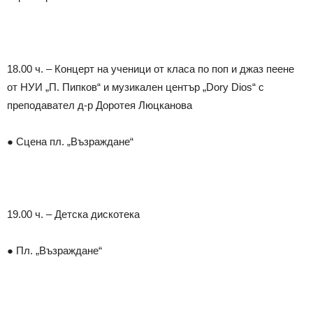
18.00 ч. – Концерт на ученици от класа по поп и джаз пеене
от НУИ „П. Пипков“ и музикален център „Dory Dios“ с
преподавател д-р Доротея Люцканова
● Сцена пл. „Възраждане“
19.00 ч. – Детска дискотека
● Пл. „Възраждане“