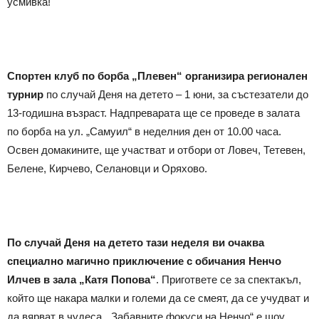
усмивка!
Спортен клуб по борба „Плевен“ организира регионален
турнир
по случай Деня на детето – 1 юни, за състезатели до
13-годишна възраст. Надпреварата ще се проведе в залата
по борба на ул. „Самуил“ в неделния ден от 10.00 часа.
Освен домакините, ще участват и отбори от Ловеч, Тетевен,
Белене, Кирчево, Селановци и Оряхово.
По случай Деня на детето тази неделя ви очаква
специално магично приключение с обичания Ненчо
Илчев в зала „Катя Попова“
. Пригответе се за спектакъл,
който ще накара малки и големи да се смеят, да се учудват и
да вярват в чудеса. „Забавните фокуси на Ненчо“ е шоу,