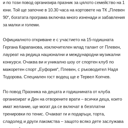
и по този повод организира празник за цялото семейство на 1
юни. Той ще започне в 10.30 часа на кортовете на ТК „Плевен
90“, богатата програма включва много изненади и забавления
за малки и големи.
Официалното откриване е с участието на 15-годишната
Гергана Карапанова, изключителен млад талант от Плевен,
лауреат на редица национални и международни музикални
конкурси. Очаква ви и уникално шоу от спортен клуб по
мажоретен спорт „Еуфория“, Плевен, с ръководител Надя
Тодорова. Специален гост водещ ще е Тервел Копчев.
По повод Празника на децата и годишнината от клуба
организират и Ден на отворените врати – всички деца, които
имат желание, ще могат да се включат в безплатни
тренировки по тенис. Очакват ги и подаръци, торта,
сладолед и други лакомства – защото всяко дете заслужава