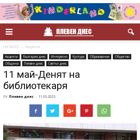
НАЧАЛО
Акценти
Акценти
България днес
Интересно
Култура
Образование
Общество
Общини
Плевен днес
Светът днес
11 май-Денят на
библиотекаря
От
Плевен днес
-
11.05.2025