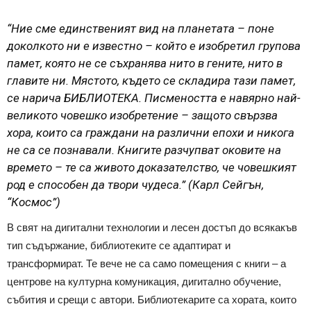
“Ние сме единственият вид на планетата – поне
доколкото ни е известно – който е изобретил групова
памет, която не се съхранява нито в гените, нито в
главите ни. Мястото, където се складира тази памет,
се нарича БИБЛИОТЕКА. Писмеността е навярно най-
великото човешко изобретение – защото свързва
хора, които са граждани на различни епохи и никога
не са се познавали. Книгите разчупват оковите на
времето – те са живото доказателство, че човешкият
род е способен да твори чудеса.” (Карл Сейгън,
“Космос”)
В свят на дигитални технологии и лесен достъп до всякакъв
тип съдържание, библиотеките се адаптират и
трансформират. Те вече не са само помещения с книги – а
центрове на културна комуникация, дигитално обучение,
събития и срещи с автори. Библиотекарите са хората, които