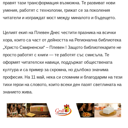
правят тази трансформация възможна. Те развиват нови
умения, работят с технологии, грижат се за поколения
читатели и изграждат мост между миналото и бъдещето.
Целият екип на Плевен Днес честити празника на всички
хора, които са част от дейността на Регионална библиотека
„Христо Смирненски“ – Плевен ! Защото библиотекарите не
просто работят с книги — те работят със смисъла. Те
оформят читателски навици, поддържат обществената
култура и са пример за скромна, но дълбоко значима
професия. На 11 май, нека си спомним и благодарим на тези
тихи герои на словото, които всеки ден пазят светлината на
знанието жива.