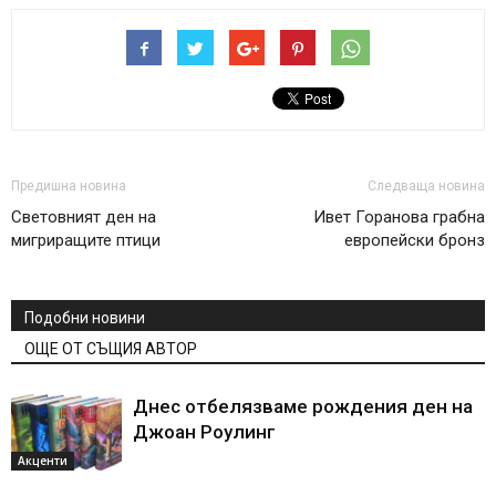
Предишна новина
Следваща новина
Световният ден на
Ивет Горанова грабна
мигриращите птици
европейски бронз
Подобни новини
ОЩЕ ОТ СЪЩИЯ АВТОР
Днес отбелязваме рождения ден на
Джоан Роулинг
Акценти