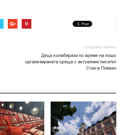
r
Следваща новина
Деца колабираха по време на лошо
организираната среща с актуалния писател
Стан в Плевен