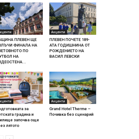
кценти
Акценти
БЩИНА ПЛЕВЕН ЩЕ
ПЛЕВЕН ПОЧЕТЕ 189-
ЗЛЪЧИ ФИНАЛА НА
АТА ГОДИШНИНА ОТ
ВЕТОВНОТО ПО
РОЖДЕНИЕТО НА
УТБОЛ НА
ВАСИЛ ЛЕВСКИ
ИДЕОСТЕНА...
кценти
Акценти
одготовката за
Grand Hotel Therme –
тската градина и
Почивка без сценарий
чилище започва още
ез лятото