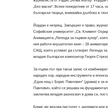
журналиста от Радио „Алма Матер“ Йордан Ге
„Без маски“. Всеки понеделник от 17 часа, 
български творци, вниквайки дълбоко в тяхн
Йордан е незрящ. Завършил е право, журнали
Софийския университет „Св. Климент Охридс
Анимацията „Легенда за първия кукер”, коят
нея работи внушителен екип – 28 аниматори
САЩ, които успяват да сътворят Легенда за
младия български композитор Георги Стрезов
За първи път при такъв запис се комбинира
народен хор, народни инструменти и японс
„Една нощ с Борис Павлович” (драма) е за 
Павлович, който се решава на фундаментале
заключва младия разносвач в дома си, поста
Борис му връчва пистолет с дилемата или да