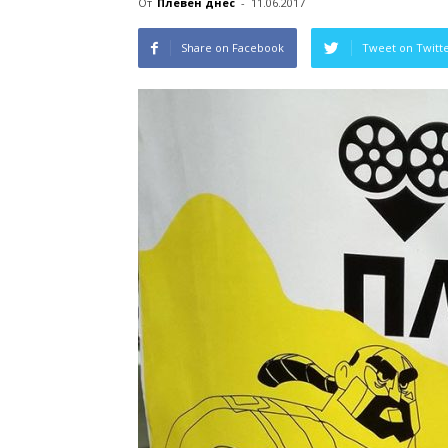
От
Плевен днес
-
11.06.2017
Share on Facebook
Tweet on Twitt