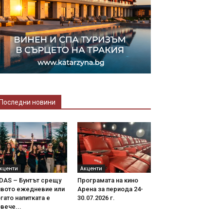
Последни новини
кценти
Акценти
DAS – Бунтът срещу
Програмата на кино
ивото ежедневие или
Арена за периода 24-
гато напитката е
30.07.2026 г.
вече...