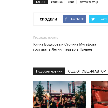
ТАГОВЕ
кайлъка
кино
Летен театър
СПОДЕЛИ
Facebook
Twitte
Предишна новина
Кичка Бодурова и Стоянка Мутафова
гостуват в Летния театър в Плевен
Подобни новини
ОЩЕ ОТ СЪЩИЯ АВТОР