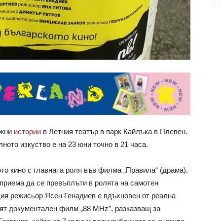
ажни
истории
в Летния театър в парк Кайлъка в Плевен.
ното изкуство е на 23 юни точно в 21 часа.
о кино с главната роля във филма „Правила“ (драма).
 приема да се превъплъти в ролята на самотен
ия режисьор Ясен Генадиев е вдъхновен от реална
ят документален филм „88 MHz”, разказващ за