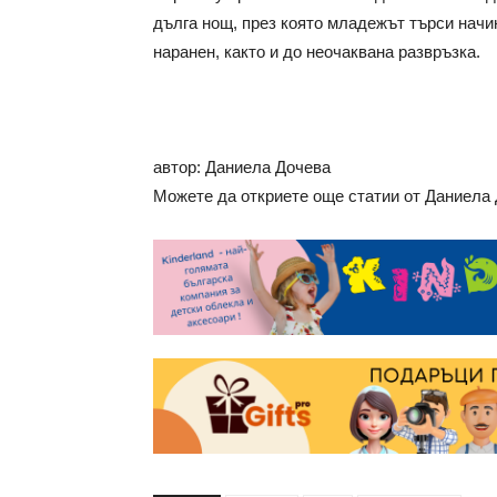
дълга нощ, през която младежът търси начи
наранен, както и до неочаквана развръзка.
автор: Даниела Дочева
Можете да откриете още статии от Даниела До