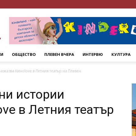
СИ
ОБЩЕСТВО
ПЛЕВЕН ВЧЕРА
ИНТЕРВЮ
КУЛТУРА
азказва Киноlove в Летния театър на Плевен
ни истории
ove в Летния театър