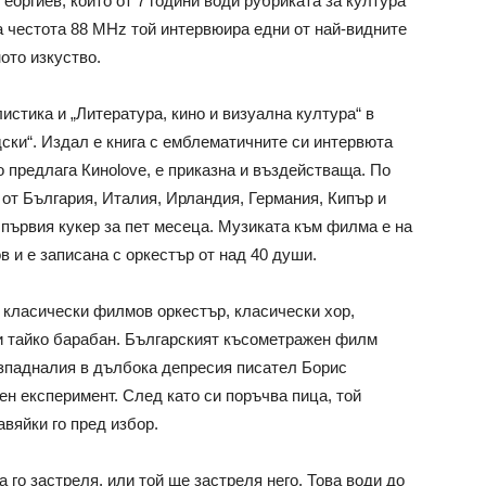
оргиев, който от 7 години води рубриката за култура
на честота 88 MHz той интервюира едни от най-видните
ото изкуство.
стика и „Литература, кино и визуална култура“ в
ки“. Издал е книга с емблематичните си интервюта
о предлага Киноlove, е приказна и въздействаща. По
 от България, Италия, Ирландия, Германия, Кипър и
 първия кукер за пет месеца. Музиката към филма е на
 и е записана с оркестър от над 40 души.
т класически филмов оркестър, класически хор,
ки тайко барабан. Българският късометражен филм
изпадналия в дълбока депресия писател Борис
н експеримент. След като си поръчва пица, той
вяйки го пред избор.
 го застреля, или той ще застреля него. Това води до