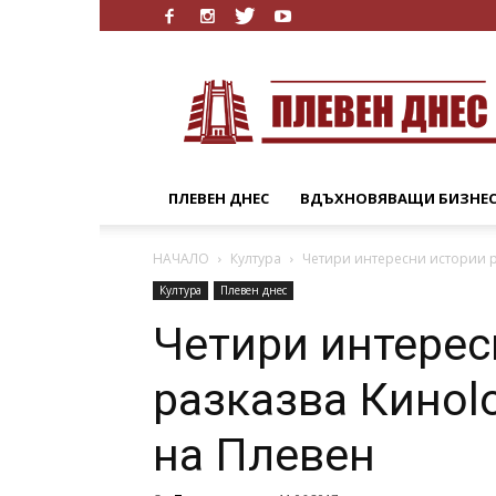
Плевен
Днес
ПЛЕВЕН ДНЕС
ВДЪХНОВЯВАЩИ БИЗНЕ
НАЧАЛО
Култура
Четири интересни истории р
Култура
Плевен днес
Четири интерес
разказва Киноl
на Плевен