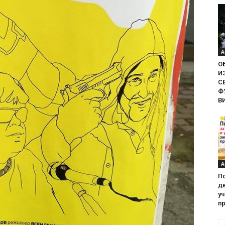
А
О
И
С
Ф
В
А
П
де
у
пр