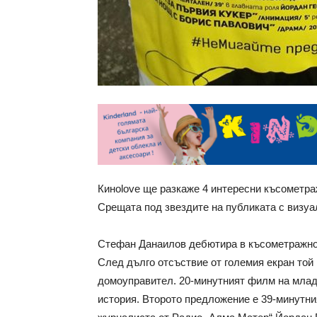
Киноlove ще разкаже 4 интересни късометр
Срещата под звездите на публиката с визуал
Стефан Данаилов дебютира в късометражнот
След дълго отсъствие от големия екран той
домоуправител. 20-минутният филм на млад
история. Второто предложение е 39-минутни