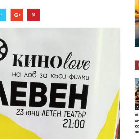
er
А
VI
с
ко
по