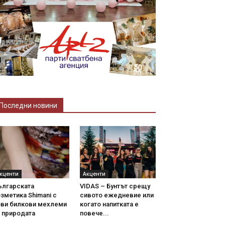
Последни новини
кценти
Акценти
ългарската
VIDAS – Бунтът срещу
зметика Shimani с
сивото ежедневие или
ови билкови мехлеми
когато напитката е
 природата
повече...