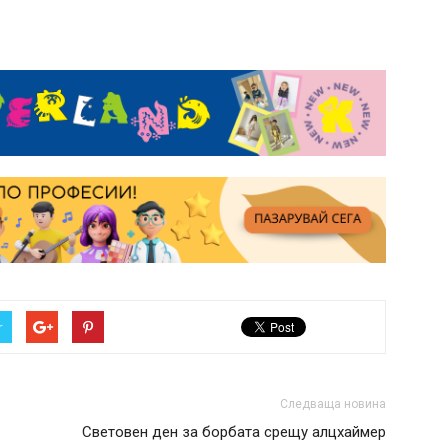
r
Следваща новина
Световен ден за борбата срещу алцхаймер