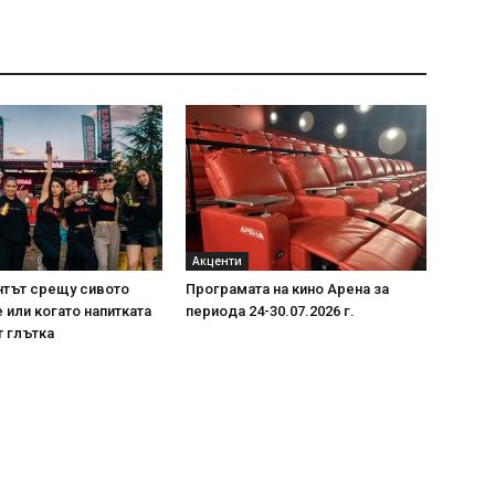
Акценти
нтът срещу сивото
Програмата на кино Арена за
или когато напитката
периода 24-30.07.2026 г.
т глътка