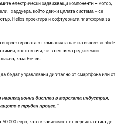
Самите електрически задвижващи компоненти – мотор,
нели, хардуера, който движи цялата система – се
тър, Helios проектира и софтуерната платформа за
 и проектираната от компанията клетка използва blade
 химия, което значи, че в нея няма редкоземни
опасна, каза Енчев.
т да бъдат управлявани дигитално от смартфона или от
 навигационни дисплеи в морската индустрия,
защото е труден процес.“
 50 000 евро, като в зависимост от версията стига до