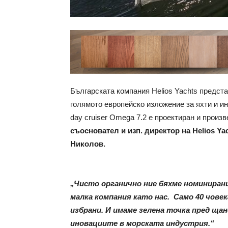
Българската компания Helios Yachts предста
голямото европейско изложение за яхти и и
day cruiser Omega 7.2 e проектиран и произ
съосновател и изп. директор на Helios Ya
Николов.
„Чисто органично ние бяхме номинирани 
малка компания като нас. Само 40 човек
избрани. И имаме зелена точка пред щан
иновациите в морската индустрия.“