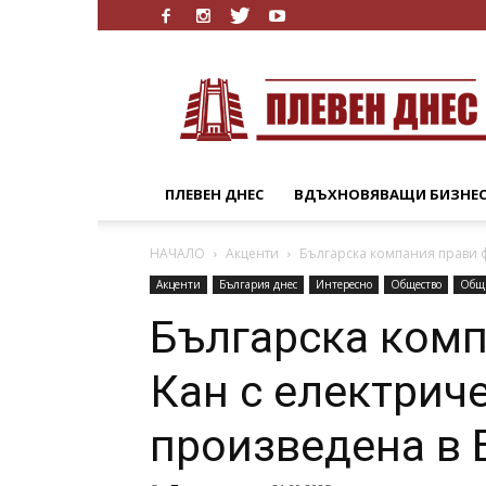
Плевен
Днес
ПЛЕВЕН ДНЕС
ВДЪХНОВЯВАЩИ БИЗНЕ
НАЧАЛО
Акценти
Българска компания прави ф
Акценти
България днес
Интересно
Общество
Общ
Българска комп
Кан с електриче
произведена в 