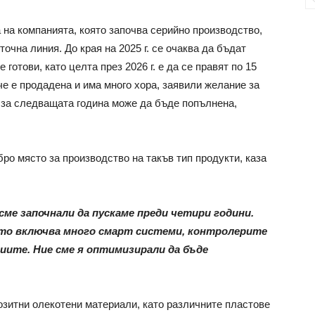
 на компанията, която започва серийно производство,
очна линия. До края на 2025 г. се очаква да бъдат
 готови, като целта през 2026 г. е да се правят по 15
че е продадена и има много хора, заявили желание за
и за следващата година може да бъде попълнена,
бро място за производство на такъв тип продукти, каза
ме започнали да пускаме преди четири години.
оято включва много смарт системи, контролерите
риите. Ние сме я оптимизирали да бъде
озитни олекотени материали, като различните пластове