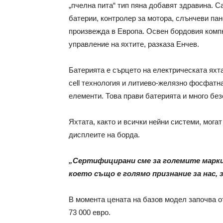
„пчелна пита“ тип пяна добавят здравина. 
батерии, контролер за мотора, слънчеви па
произвежда в Европа. Освен бордовия компю
управление на яхтите, разказа Енчев.
Батерията е сърцето на електрическата яхта
cell технология и литиево-желязно фосфатна
елементи. Това прави батерията и много без
Яхтата, както и всички нейни системи, мога
дисплеите на борда.
„Сертифицирани сме за големите марки
което също е голямо признание за нас, 
В момента цената на базов модел започва от
73 000 евро.