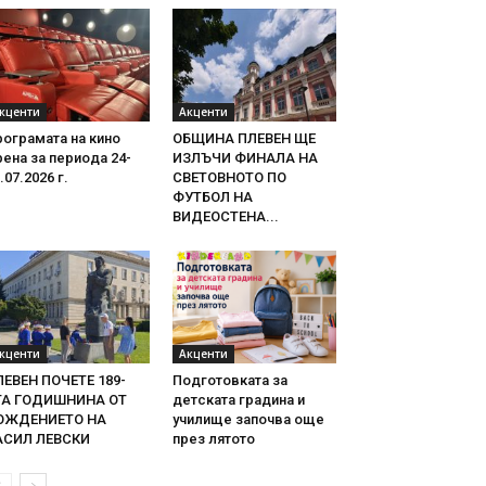
кценти
Акценти
ограмата на кино
ОБЩИНА ПЛЕВЕН ЩЕ
ена за периода 24-
ИЗЛЪЧИ ФИНАЛА НА
.07.2026 г.
СВЕТОВНОТО ПО
ФУТБОЛ НА
ВИДЕОСТЕНА...
кценти
Акценти
ЛЕВЕН ПОЧЕТЕ 189-
Подготовката за
ТА ГОДИШНИНА ОТ
детската градина и
ОЖДЕНИЕТО НА
училище започва още
АСИЛ ЛЕВСКИ
през лятото