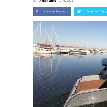
От
Плевен днес
-
21.09.2025
Share on Facebook
Tweet on Twitt