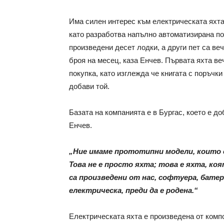
Има силен интерес към електрическата яхта
като разработва напълно автоматизирана пот
произведени десет лодки, а други пет са вече
броя на месец, каза Енчев. Първата яхта ве
покупка, като изглежда че книгата с поръчк
добави той.
Базата на компанията е в Бургас, което е до
Енчев.
„Ние имаме прототипни модели, които с
Това не е просто яхта; това е яхта, к
са произведени от нас, софтуера, бате
електрическа, преди да е родена.“
Електрическата яхта е произведена от комп