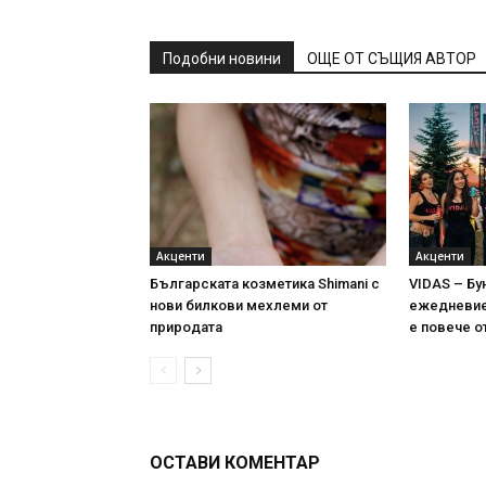
Подобни новини
ОЩЕ ОТ СЪЩИЯ АВТОР
Акценти
Акценти
Българската козметика Shimani с
VIDAS – Бу
нови билкови мехлеми от
ежедневие 
природата
е повече о
ОСТАВИ КОМЕНТАР