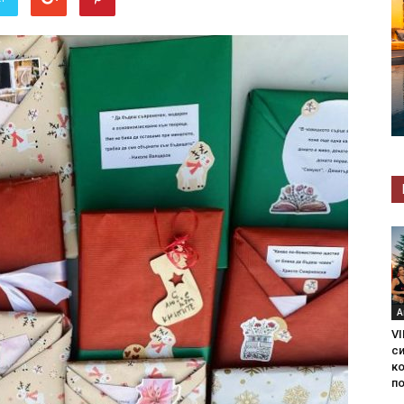
А
VI
с
ко
по