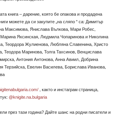
та книга – дарение, която бе опакова и продадена
ниги можете да си закупите „на сляпо “ са:
Димитър
на Максимова, Янислава Вълкова, Мари Робес,
Марина Яксинская, Людмила Чопаринова и Николина
а, Теордора Жулиенова, Любляна Славенина, Христо
а, Теодора Маринова, Толга Тахсинов, Вeнцислава
мирска, Антония Антонова, Анна Авиил, Добрина
я Терзийска, Евелин Василева, Борислава Иванова,
ева
nigitenabulgaria.com/
, както и инстаграм страница,
тук:
@knigite.na.bulgaria
ели през тази година? Дайте шанс на родни писатели и