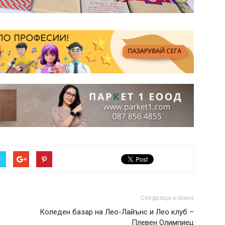
r
Следваща новина
Коледен базар на Лео-Лайънс и Лео клуб –
Плевен Олимпиец