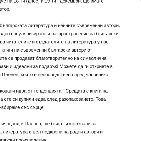
че на 18-ти (днес) и 19-ти декември, ще имате
втор.
а българската литература и нейните съвременни автори.
здно популяризиране и разпространение на български
ва читателите и създателите на литература у нас.
 книги на съвременни български автори от
гите се продават благотворително на символична
рави и идеални за подарък! Можете да ги откриете в
 Плевен, която е непосредствено пред часовника.
ковани идва от тенденцията “ Срещата с книга на
га сте си купили едва след разопаковането. Това
избираме със сърце!
ния щанд в Плевен, ще бъдат използвани за
 литература с цел подкрепа на родни автори и
гарски произведения.