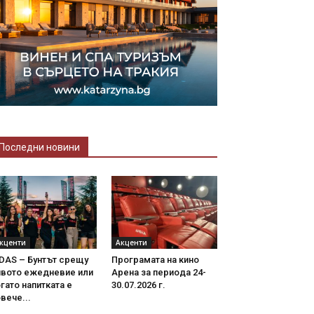
Последни новини
кценти
Акценти
DAS – Бунтът срещу
Програмата на кино
ивото ежедневие или
Арена за периода 24-
гато напитката е
30.07.2026 г.
вече...