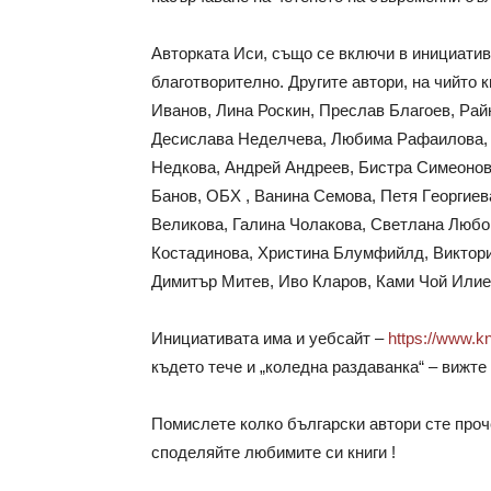
Авторката Иси, също се включи в инициатива
благотворително. Другите автори, на чийто к
Иванов, Лина Роскин, Преслав Благоев,
Рай
Десислава Неделчева, Любима Рафаилова, 
Недкова, Андрей Андреев, Бистра Симеонов
Банов, ОБХ , Ванина Семова, Петя Гeоргиев
Великова, Галина Чолакова, Светлана Любо
Костадинова, Христина Блумфийлд, Виктори
Димитър Митев, Иво Кларов, Ками Чой Или
Инициативата има и уебсайт –
https://www.k
където тече и „коледна раздаванка“ – вижте 
Помислете колко български автори сте проч
споделяйте любимите си книги !