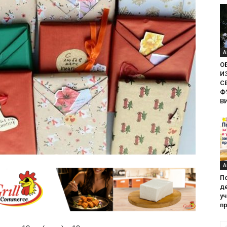
А
О
И
С
Ф
В
А
П
де
у
пр