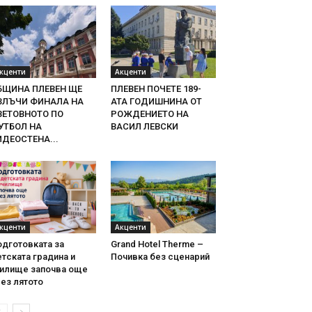
кценти
Акценти
БЩИНА ПЛЕВЕН ЩЕ
ПЛЕВЕН ПОЧЕТЕ 189-
ЗЛЪЧИ ФИНАЛА НА
АТА ГОДИШНИНА ОТ
ВЕТОВНОТО ПО
РОЖДЕНИЕТО НА
УТБОЛ НА
ВАСИЛ ЛЕВСКИ
ИДЕОСТЕНА...
кценти
Акценти
одготовката за
Grand Hotel Therme –
тската градина и
Почивка без сценарий
чилище започва още
ез лятото