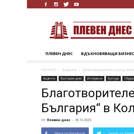
Плевен
Днес
ПЛЕВЕН ДНЕС
ВДЪХНОВЯВАЩИ БИЗНЕ
НАЧАЛО
Акценти
Благотворителен щанд „Книг
Акценти
България днес
Интересно
Култура
Образ
Благотворителе
България“ в Ко
От
Плевен днес
-
18.12.2025
Share on Facebook
Tweet on Twitt