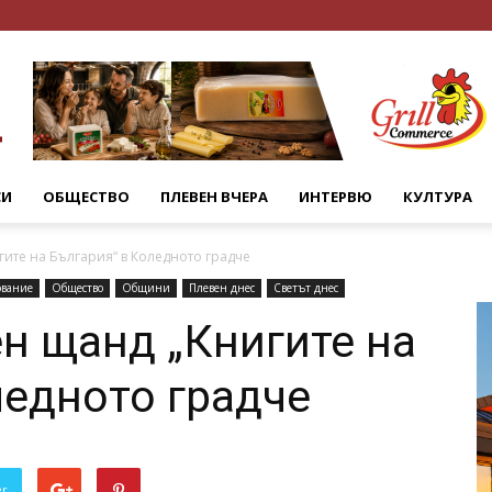
СИ
ОБЩЕСТВО
ПЛЕВЕН ВЧЕРА
ИНТЕРВЮ
КУЛТУРА
ите на България“ в Коледното градче
ование
Общество
Общини
Плевен днес
Светът днес
н щанд „Книгите на
ледното градче
er