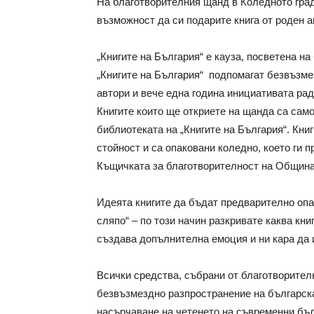
На благотворителния щанд в Коледното град
възможност да си подарите книга от роден а
„Книгите на България“ е кауза, посветена н
„Книгите на България“ подпомагат безвъзме
автори и вече една година инициативата рад
Книгите които ще откриете на щанда са само
библиотеката на „Книгите на България“. Кни
стойност и са опаковани коледно, което ги п
Къщичката за благотворителност на Община
Идеята книгите да бъдат предварително опа
сляпо“ – по този начин разкривате каква кни
създава допълнителна емоция и ни кара да 
Всички средства, събрани от благотворител
безвъзмездно разпространение на българска
насърчаване на четенето на съвременни бъл