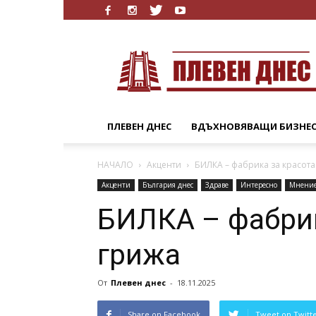
Плевен
Днес
ПЛЕВЕН ДНЕС
ВДЪХНОВЯВАЩИ БИЗНЕ
НАЧАЛО
Акценти
БИЛКА – фабрика за красота
Акценти
България днес
Здраве
Интересно
Мнени
БИЛКА – фабрик
грижа
От
Плевен днес
-
18.11.2025
Share on Facebook
Tweet on Twitt