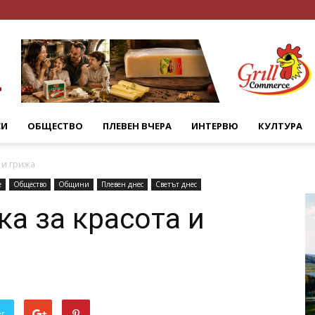
СИ
ОБЩЕСТВО
ПЛЕВЕН ВЧЕРА
ИНТЕРВЮ
КУЛТУРА
 и грижа
е
Общество
Общини
Плевен днес
Светът днес
а за красота и
er