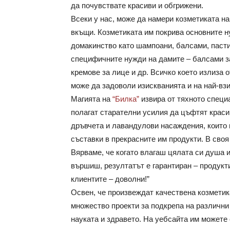
да почувствате красиви и обгрижени.
Всеки у нас, може да намери козметиката н
вкъщи. Козметиката им покрива основните н
домакинство като шампоани, балсами, пасти 
специфичните нужди на дамите – балсами за
кремове за лице и др. Всичко което излиза о
може да задоволи изискванията и на най-вз
Магията на
“Билка”
извира от тяхното специ
полагат старателни усилия да цъфтят краси
дръвчета и лавандулови насаждения, които 
съставки в прекрасните им продукти. В своя
Вярваме, че когато влагаш цялата си душа и
вършиш, резултатът е гарантиран – продукти
клиентите – доволни!”
Освен, че произвеждат качествена козметика
множество проекти за подкрепа на различни 
науката и здравето. На уебсайта им можете