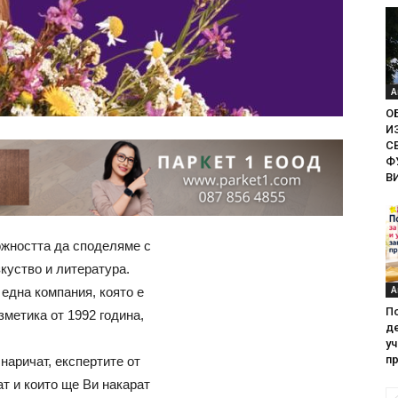
А
О
И
С
Ф
В
ожността да споделяме с
куство и литература.
А
една компания, която е
П
зметика от 1992 година,
де
у
пр
 наричат, експертите от
ат и които ще Ви накарат