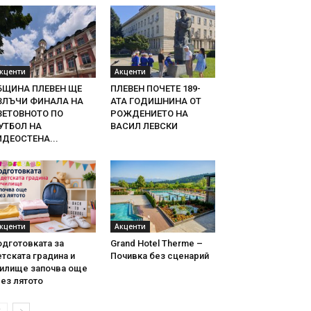
кценти
Акценти
БЩИНА ПЛЕВЕН ЩЕ
ПЛЕВЕН ПОЧЕТЕ 189-
ЗЛЪЧИ ФИНАЛА НА
АТА ГОДИШНИНА ОТ
ВЕТОВНОТО ПО
РОЖДЕНИЕТО НА
УТБОЛ НА
ВАСИЛ ЛЕВСКИ
ИДЕОСТЕНА...
кценти
Акценти
одготовката за
Grand Hotel Therme –
тската градина и
Почивка без сценарий
чилище започва още
ез лятото