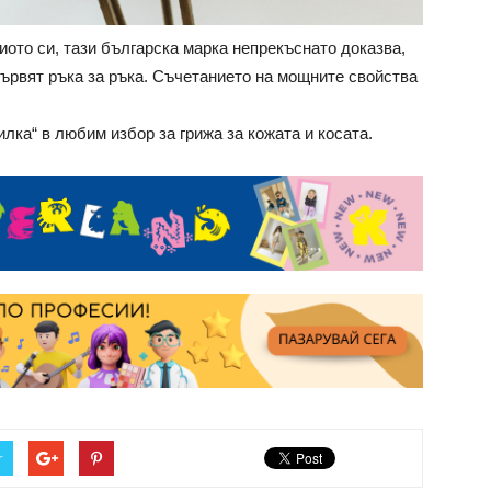
иото си, тази българска марка непрекъснато доказва,
вървят ръка за ръка. Съчетанието на мощните свойства
лка“ в любим избор за грижа за кожата и косата.
r