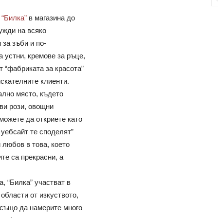
а
“Билка”
в магазина до
ужди на всяко
за зъби и по-
 устни, кремове за ръце,
т “фабриката за красота”
искателните клиенти.
ално място, където
ви рози, овощни
можете да откриете като
 уебсайт те споделят”
 любов в това, което
те са прекрасни, а
, “Билка” участват в
области от изкуството,
 също да намерите много