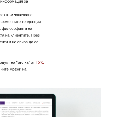
а информация за
век към запазване
съвременните тенденции
а, философията на
та на клиентите. През
нти и не спира да се
одукт на “Билка” от
ТУК.
лните мрежи на