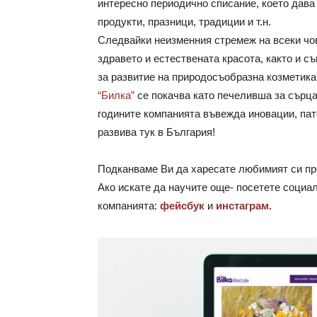
интересно периодично списание, което дав
продукти, празници, традиции и т.н.
Следвайки неизменния стремеж на всеки чо
здравето и естествената красота, както и 
за развитие на природосъобразна козметик
“Билка”
се покачва като печеливша за сърца
годините компанията въвежда иновации, пате
развива тук в България!
Подканваме Ви да харесате любимият си пр
Ако искате да научите още- посетете социа
компанията:
фейсбук
и
инстаграм.