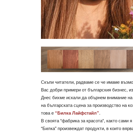
Скъпи читатели, радваме се че имаме възм
Вас добри примери от българския бизнес, из
Днес бихме искали да обърнем внимание на 
на българската сцена за производство на ко
това е
“Билка Лайфстайл”
.
В своята “фабрика за красота“, както сами я
“Билка” произвеждат продукти, в които вярв