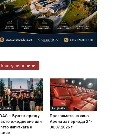
Последни новини
кценти
Акценти
DAS – Бунтът срещу
Програмата на кино
ивото ежедневие или
Арена за периода 24-
гато напитката е
30.07.2026 г.
вече...