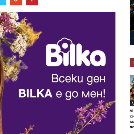
А
VI
с
ко
по