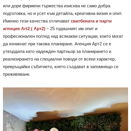
или дори фирмени тържества изисква не само добра
подготовка, но и усет към детайла, креативна визия и опит.
Именно тези качества отличават
сватбената и парти
агенция Art2 ( Арт2)
– 25 годишният им опит и
професионален поглед над всякакви ситуации, които могат
да изникнат при такова планиране. Агенция Арт2 се е
утвърдила като надежден партньор за планирането и
реализирането на специални поводи от всеки характер,
превръщайки събитието, което създават в запомнящо се
преживяване.