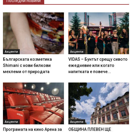
Последни новини
Акценти
Акценти
Българската козметика
VIDAS – Бунтът срещу сивото
Shimani с нови билкови
ежедневие или когато
мехлеми от природата
напитката е повече...
Акценти
Акценти
Програмата на кино Арена за
ОБЩИНА ПЛЕВЕН ЩЕ