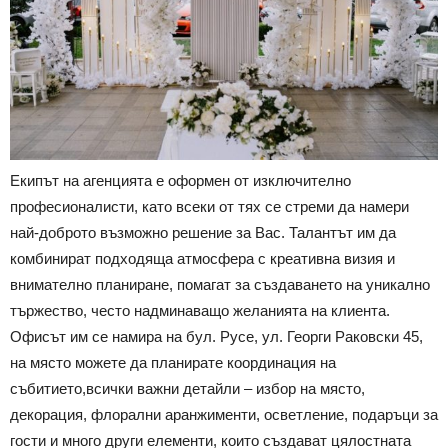
Екипът на агенцията е оформен от изключително
професионалисти, като всеки от тях се стреми да намери
най-доброто възможно решение за Вас. Талантът им да
комбинират подходяща атмосфера с креативна визия и
внимателно планиране, помагат за създаването на уникално
тържество, често надминаващо желанията на клиента.
Офисът им се намира на бул. Русе, ул. Георги Раковски 45,
на място можете да планирате координация на
събитието,всички важни детайли – избор на място,
декорация, флорални аранжименти, осветление, подаръци за
гости и много други елементи, които създават цялостната