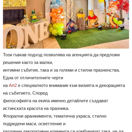
Този гъвкав подход позволява на агенцията да предложи
решения както за малки,
интимни събития, така и за големи и стилни празненства.
Една от отличителните черти
на
Art2
е специалното внимание към визията и декорацията
на събитието. Според
философията на екипа именно детайлите създават
истинската красота на празника.
Флорални аранжименти, тематична украса, стилно
подредени маси, осветление и
различни декоративни елементи се комбинират така, че да