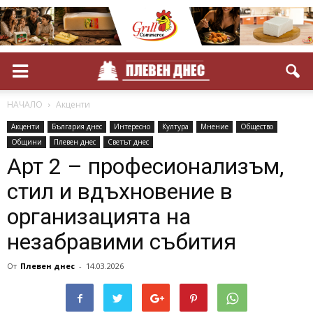
НАЧАЛО
Акценти
Акценти
България днес
Интересно
Култура
Мнение
Общество
Общини
Плевен днес
Светът днес
Арт 2 – професионализъм,
стил и вдъхновение в
организацията на
незабравими събития
От
Плевен днес
-
14.03.2026