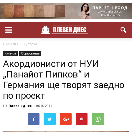
НАЧАЛО
Култура
Култура
Образование
Акордионисти от НУИ
„Панайот Пипков“ и
Германия ще творят заедно
по проект
От
Плевен днес
-
06.10.2017