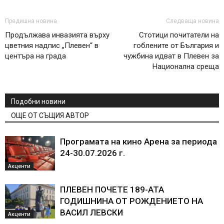
Предишна новина
Следваща новина
Продължава инвазията върху
Стотици почитатели на
цветния надпис „Плевен“ в
гоблените от България и
центъра на града
чужбина идват в Плевен за
Национална среща
Подобни новини
ОЩЕ ОТ СЪЩИЯ АВТОР
Програмата на кино Арена за периода
24-30.07.2026 г.
Акценти
ПЛЕВЕН ПОЧЕТЕ 189-АТА
ГОДИШНИНА ОТ РОЖДЕНИЕТО НА
ВАСИЛ ЛЕВСКИ
Акценти