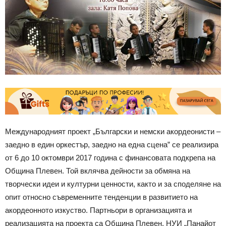
Международният проект „Български и немски акордеонисти –
заедно в един оркестър, заедно на една сцена” се реализира
от 6 до 10 октомври 2017 година с финансовата подкрепа на
Община Плевен. Той вклячва дейности за обмяна на
творчески идеи и културни ценности, както и за споделяне на
опит относно съвременните тенденции в развитието на
акордеонното изкуство. Партньори в организацията и
реализацията на проекта са Община Плевен, НУИ „Панайот