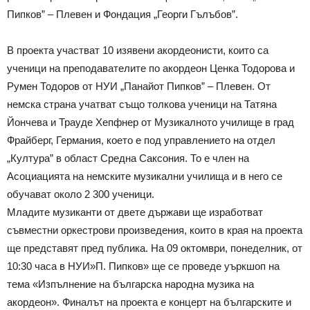
Пипков” – Плевен и Фондация „Георги Гълъбов”.
В проекта участват 10 изявени акордеонисти, които са
ученици на преподавателите по акордеон Ценка Тодорова и
Румен Тодоров от НУИ „Панайот Пипков” – Плевен. От
немска страна учатват също толкова ученици на Татяна
Йончева и Трауде Хепфнер от Музикалното училище в град
Фрайберг, Германия, което е под управлението на отдел
„Култура” в област Средна Саксония. То е член на
Асоциацията на немските музикални училища и в него се
обучават около 2 300 ученици.
Младите музиканти от двете държави ще изработват
съвместни оркестрови произведения, които в края на проекта
ще представят пред публика. На 09 октомври, понеделник, от
10:30 часа в НУИ»П. Пипков» ще се проведе уъркшоп на
тема «Изпълнение на българска народна музика на
акордеон». Финалът на проекта е концерт на българските и