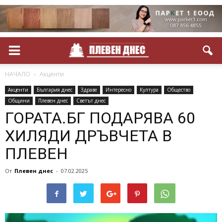
НАЧАЛО
Акценти
Акценти
България днес
Здраве
Интересно
Култура
Общество
Общини
Плевен днес
Светът днес
ГОРАТА.БГ ПОДАРЯВА 60
ХИЛЯДИ ДРЪВЧЕТА В
ПЛЕВЕН
От
Плевен днес
-
07.02.2025