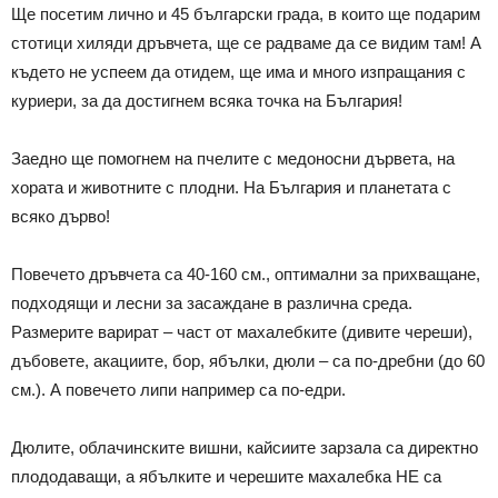
Ще посетим лично и 45 български града, в които ще подарим
стотици хиляди дръвчета, ще се радваме да се видим там! А
където не успеем да отидем, ще има и много изпращания с
куриери, за да достигнем всяка точка на България!
Заедно ще помогнем на пчелите с медоносни дървета, на
хората и животните с плодни. На България и планетата с
всяко дърво!
Повечето дръвчета са 40-160 см., оптимални за прихващане,
подходящи и лесни за засаждане в различна среда.
Размерите варират – част от махалебките (дивите череши),
дъбовете, акациите, бор, ябълки, дюли – са по-дребни (до 60
см.). А повечето липи например са по-едри.
Дюлите, облачинските вишни, кайсиите зарзала са директно
плододаващи, а ябълките и черешите махалебка НЕ са