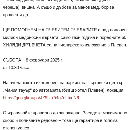
череша), вишна. А също и дъбове за манов мед, бор за
прашец и др.
ЩЕ ПОМОГНЕМ НА ПЧЕЛИТЕ
И ПЧЕЛАРИТЕ с над половин
милион медоносни дървета, само тази година и поредните 60
ХИЛЯДИ ДРЪВЧЕТА са на пчеларското изложение в Плевен.
СЪБОТА – 8 февруари 2025 г.
от 10:30 часа
На пчеларското изложение, на паркинг на Търговски център
„Мания тауър“ до автогарата (бивш хотел Плевен), локация:
https://goo.gl/maps/JZ9Uu7i4g7oLtxeN6
Съхранявайте правилно до засаждане. Засадете максимално
скоро и поливайте редовно – това ще гарантира в голяма
степен успех.