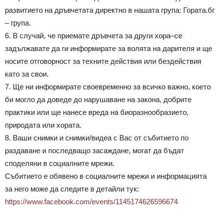
развитието на дръвчетата директно в нашата група: Гората.бг
– група.
6. В случай, че приемате дръвчета за други хора–се
задължавате да ги информирате за волята на дарителя и ще
носите отговорност за техните действия или бездействия
като за свои.
7. Ще ни информирате своевременно за всичко важно, което
би могло да доведе до нарушаване на закона, добрите
практики или ще нанесе вреда на биоразнообразието,
природата или хората.
8. Ваши снимки и снимки/видеа с Вас от събитието по
раздаване и последващо засаждане, могат да бъдат
споделяни в социалните мрежи.
Събитието е обявено в социалните мрежи и информацията
за него може да следите в детайли тук:
https://www.facebook.com/events/1145174626596674