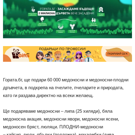
Гората.бг, ще подари 60 000 медоносни и медоносни-плодни
дръвчета, в подкрепа на пчелите, пчеларите и природата,
като ги раздава директно на всеки желаещ.
Ще подаряваме медоносни – липа (25 хиляди), бяла
медоносна акация, медоносни явори, медоносни ясени,
медоносен бряст, люляци. ПЛОДНИ-медоносни
– кайсия, дюли, ябълки (подложка), махалебки (дива