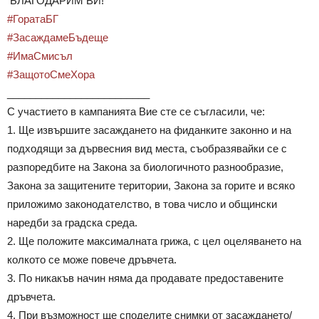
БЛАГОДАРИМ ВИ!
#ГоратаБГ
#ЗасаждамеБъдеще
#ИмаСмисъл
#ЗащотоСмеХора
_________________________
С участието в кампанията Вие сте се съгласили, че:
1. Ще извършите засаждането на фиданките законно и на
подходящи за дървесния вид места, съобразявайки се с
разпоредбите на Закона за биологичното разнообразие,
Закона за защитените територии, Закона за горите и всяко
приложимо законодателство, в това число и общински
наредби за градска среда.
2. Ще положите максималната грижа, с цел оцеляването на
колкото се може повече дръвчета.
3. По никакъв начин няма да продавате предоставените
дръвчета.
4. При възможност ще споделите снимки от засаждането/