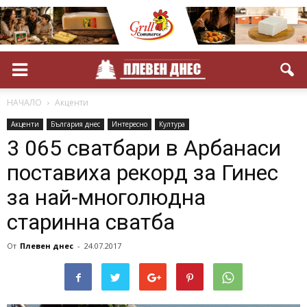
НАЧАЛО
Акценти
Акценти
България днес
Интересно
Култура
3 065 сватбари в Арбанаси
поставиха рекорд за Гинес
за най-многолюдна
старинна сватба
От
Плевен днес
-
24.07.2017