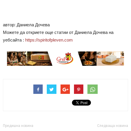
автор: Даниела Дочева
Можете да откриете още статии от Даниела Дочева на
уебсайта :
https://spiritofpleven.com
Предишна новина
Следваща новина