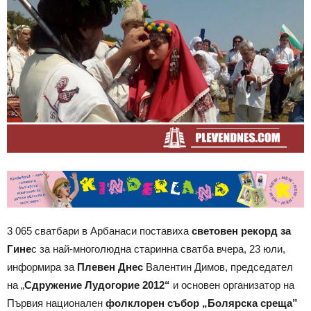
3 065 сватбари в Арбанаси поставиха
световен рекорд за
Гине
с за най-многолюдна старинна сватба вчера, 23 юли,
информира за
Плевен Днес
Валентин Димов, председател
на „
Сдружение Лудогорие 2012“
и основен организатор на
Първия национален
фолклорен събор „Болярска среща”