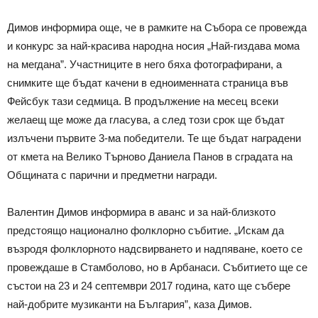
Димов информира още, че в рамките на Събора се провежда
и конкурс за най-красива народна носия „Най-гиздава мома
на мегдана”. Участниците в него бяха фотографирани, а
снимките ще бъдат качени в едноименната страница във
Фейсбук тази седмица. В продължение на месец всеки
желаещ ще може да гласува, а след този срок ще бъдат
излъчени първите 3-ма победители. Те ще бъдат наградени
от кмета на Велико Търново Даниела Панов в сградата на
Общината с парични и предметни награди.
Валентин Димов информира в аванс и за най-близкото
предстоящо национално фолклорно събитие. „Искам да
възродя фолклорното надсвирването и надпяване, което се
провеждаше в Стамболово, но в Арбанаси. Събитието ще се
състои на 23 и 24 септември 2017 година, като ще събере
най-добрите музиканти на България”, каза Димов.