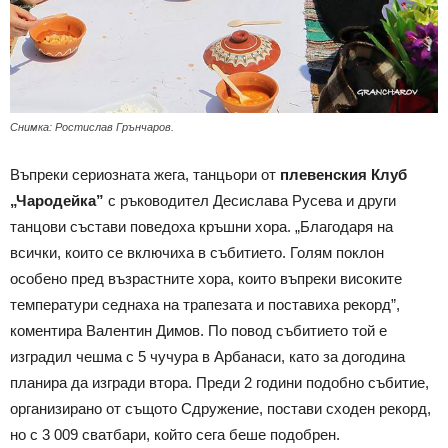
Снимка: Ростислав Грънчаров.
Въпреки сериозната жега, танцьори от
плевенския Клуб
„Чародейка”
с ръководител Десислава Русева и други
танцови състави поведоха кръшни хора. „Благодаря на
всички, които се включиха в събитието. Голям поклон
особено пред възрастните хора, които въпреки високите
температури седнаха на трапезата и поставиха рекорд”,
коментира Валентин Димов. По повод събитието той е
изградил чешма с 5 чучура в Арбанаси, като за догодина
планира да изгради втора. Преди 2 години подобно събитие,
организирано от същото Сдружение, постави сходен рекорд,
но с 3 009 сватбари, който сега беше подобрен.