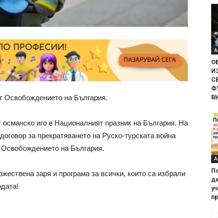
А
О
И
С
Ф
В
от Освобождението на България.
 османско иго е Националният празник на България. На
договор за прекратяването на Руско-турската война
о Освобождението на България.
А
П
ржествена заря и програма за всички, които са избрали
де
одата!
у
пр