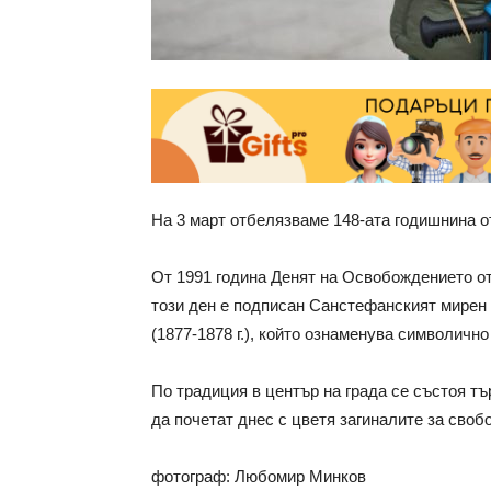
На 3 март отбелязваме 148-ата годишнина 
От 1991 година Денят на Освобождението от
този ден е подписан Санстефанският мирен 
(1877-1878 г.), който ознаменува символичн
По традиция в център на града се състоя тъ
да почетат днес с цветя загиналите за своб
фотограф: Любомир Минков