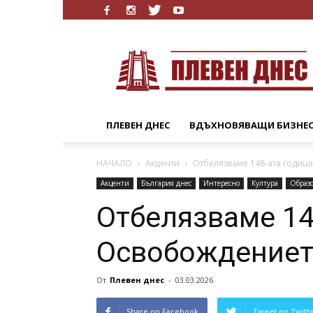
Плевен
Днес
ПЛЕВЕН ДНЕС
ВДЪХНОВЯВАЩИ БИЗНЕ
НАЧАЛО
Акценти
Отбелязваме 148-ата годиш
Акценти
България днес
Интересно
Култура
Образ
Отбелязваме 14
Освобождение
От
Плевен днес
-
03.03.2026
Share on Facebook
Tweet on Twitt