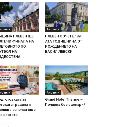
кценти
Акценти
БЩИНА ПЛЕВЕН ЩЕ
ПЛЕВЕН ПОЧЕТЕ 189-
ЗЛЪЧИ ФИНАЛА НА
АТА ГОДИШНИНА ОТ
ВЕТОВНОТО ПО
РОЖДЕНИЕТО НА
УТБОЛ НА
ВАСИЛ ЛЕВСКИ
ИДЕОСТЕНА...
кценти
Акценти
одготовката за
Grand Hotel Therme –
тската градина и
Почивка без сценарий
чилище започва още
ез лятото