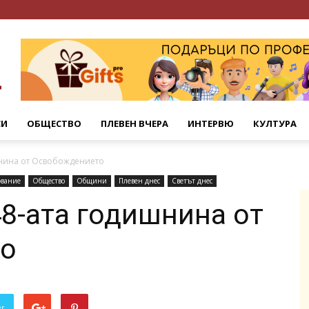
СИ
ОБЩЕСТВО
ПЛЕВЕН ВЧЕРА
ИНТЕРВЮ
КУЛТУРА
нина от Освобождението
ование
Общество
Общини
Плевен днес
Светът днес
8-ата годишнина от
то
er