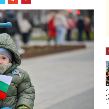
А
VI
с
ко
по