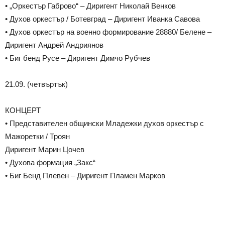
• „Оркeстър Габрово“ – Диригент Николай Венков
• Духов оркестър / Ботевград – Диригент Иванка Савова
• Духов оркестър на военно формирование 28880/ Белене –
Диригент Андрей Андриянов
• Биг бенд Русе – Диригент Димчо Рубчев
21.09. (четвъртък)
КОНЦЕРТ
• Представителен общински Младежки духов оркестър с
Мажоретки / Троян
Диригент Марин Цочев
• Духова формация „Закс“
• Биг Бенд Плевен – Диригент Пламен Марков