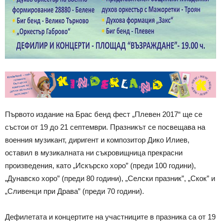
Първото издание на Брас бенд фест „Плевен 2017“ ще се
състои от 19 до 21 септември. Празникът се посвещава на
военния музикант, диригент и композитор Дико Илиев,
оставил в музикалната ни съкровищница прекрасни
произведения, като „Искърско хоро” (преди 100 години),
„Дунавско хоро” (преди 80 години), „Селски празник”, „Скок” и
„Сливенци при Драва” (преди 70 години).
Дефилетата и концертите на участниците в празника са от 19