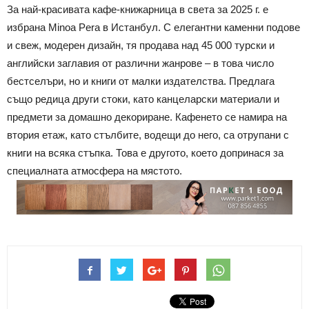
За най-красивата кафе-книжарница в света за 2025 г. е
избрана Minoa Pera в Истанбул. С елегантни каменни подове
и свеж, модерен дизайн, тя продава над 45 000 турски и
английски заглавия от различни жанрове – в това число
бестселъри, но и книги от малки издателства. Предлага
също редица други стоки, като канцеларски материали и
предмети за домашно декориране. Кафенето се намира на
втория етаж, като стълбите, водещи до него, са отрупани с
книги на всяка стъпка. Това е другото, което допринася за
специалната атмосфера на мястото.