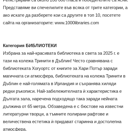
Представяме ви спечелилите във всяка от трите категории, а
ако искате да разберете кои са другите в топ 10, посетете
сайта на организаторите: www.1000libraries.com
Категория БИБЛИОТЕКИ
Избрана за най-красивата библиотека в света за 2025 г. е
тази на колежа Тринити в Дъблин! Често сравнявана с
библиотеката Хогуортс от книгите за Хари Потър заради
магичната си атмосфера, библиотеката на колежа Тринити в
Дъблин е най-голямата в Ирландия и съхранява хиляди
редки ръкописи. Най-забележителната ѝ характеристика е
Дългата зала, наречена подходящо така заради нейната
дължина от 65 метра. Обзаведена е с бюстове на известни
литературни творци, а тъмните полирани рафтове и
величествена естетика ѝ придават старинна и достолепна
атмосфера.