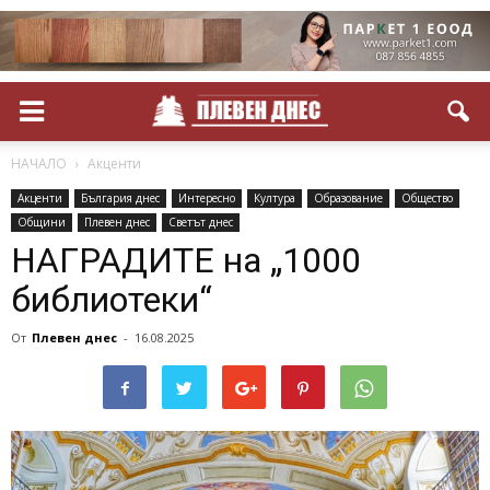
НАЧАЛО
Акценти
Акценти
България днес
Интересно
Култура
Образование
Общество
Общини
Плевен днес
Светът днес
НАГРАДИТЕ на „1000
библиотеки“
От
Плевен днес
-
16.08.2025