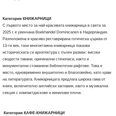
Категория КНИЖАРНИЦИ
С първото място за най-красивата книжарница в света за
2025 г. е увенчана Boekhandel Dominicanen в Нидерландия.
Разположена в красиво реставрирана готическа църква от
13-ти век, тази многоетажна книжарница показва
историческата си архитектура с пълен размах: високи
сводести тавани, оригинални стенописи, както и
монументални стоманени библиотечни рафтове. Това е
място, едновременно внушително и благоговейно, като храм
на литературата. Книжарницата предлага широка гама от
книги, включително английски заглавия, както и музикална
секция с компактдискове и винилови плочи.
Категория КАФЕ-КНИЖАРНИЦИ