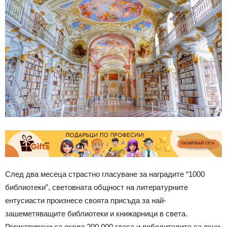
След два месеца страстно гласуване за наградите “1000
библиотеки”, световната общност на литературните
ентусиасти произнесе своята присъда за най-
зашеметяващите библиотеки и книжарници в света.
Регистрирани са около 200 000 гласа и победителите са ясни.