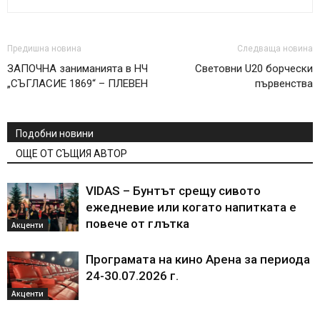
Предишна новина
Следваща новина
ЗАПОЧНА заниманията в НЧ
Световни U20 борчески
„СЪГЛАСИЕ 1869“ – ПЛЕВЕН
първенства
Подобни новини
ОЩЕ ОТ СЪЩИЯ АВТОР
VIDAS – Бунтът срещу сивото
ежедневие или когато напитката е
повече от глътка
Акценти
Програмата на кино Арена за периода
24-30.07.2026 г.
Акценти