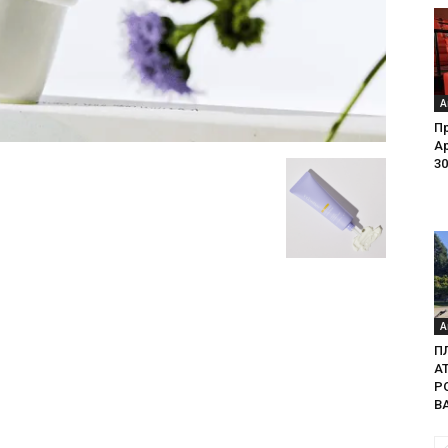
А
Пр
Ар
30
А
П
А
Р
В