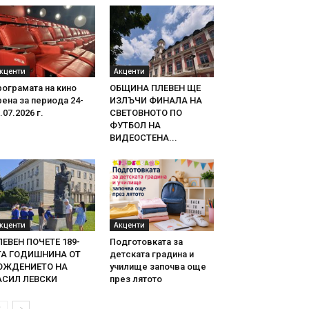
кценти
Акценти
ограмата на кино
ОБЩИНА ПЛЕВЕН ЩЕ
ена за периода 24-
ИЗЛЪЧИ ФИНАЛА НА
.07.2026 г.
СВЕТОВНОТО ПО
ФУТБОЛ НА
ВИДЕОСТЕНА...
кценти
Акценти
ЛЕВЕН ПОЧЕТЕ 189-
Подготовката за
ТА ГОДИШНИНА ОТ
детската градина и
ОЖДЕНИЕТО НА
училище започва още
АСИЛ ЛЕВСКИ
през лятото