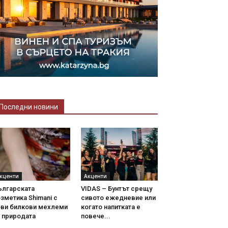
Последни новини
кценти
Акценти
ългарската
VIDAS – Бунтът срещу
зметика Shimani с
сивото ежедневие или
ови билкови мехлеми
когато напитката е
 природата
повече...