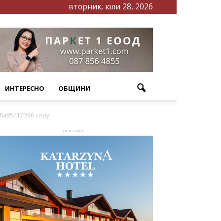
вторник, юли 28, 2026
ИНТЕРЕСНО
ОБЩИНИ
978a95417356 copy
-реклама-