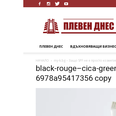
Плевен
Днес
ПЛЕВЕН ДНЕС
ВДЪХНОВЯВАЩИ БИЗНЕ
НАЧАЛО
my-k.bg – Защо SPF не е просто козмети
black-rouge–cica-gree
6978a95417356 copy