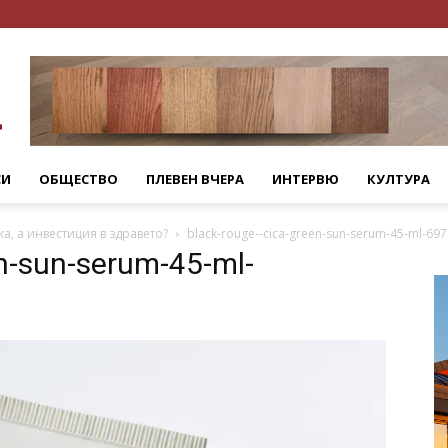
СИ
ОБЩЕСТВО
ПЛЕВЕН ВЧЕРА
ИНТЕРВЮ
КУЛТУРА
ка, а инвестиция в здравето?
black-rouge--cica-green-sun-serum-45-ml-6
n-sun-serum-45-ml-