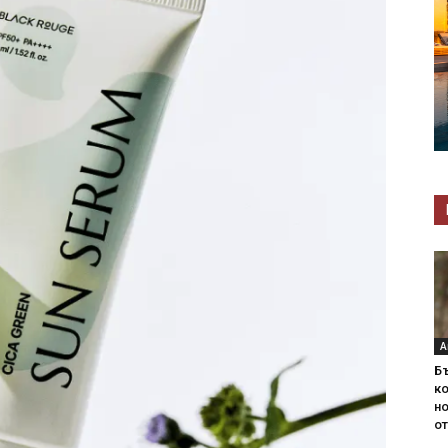
А
Б
ко
н
от