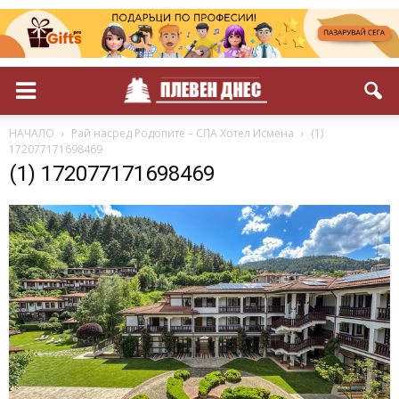
НАЧАЛО
Рай насред Родопите – СПА Хотел Исмена
(1)
172077171698469
(1) 172077171698469