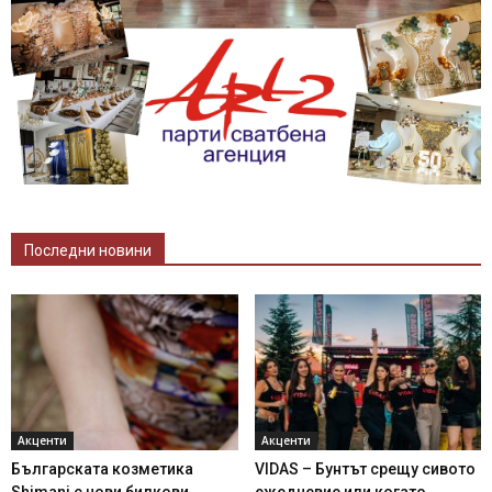
Последни новини
Акценти
Акценти
Българската козметика
VIDAS – Бунтът срещу сивото
Shimani с нови билкови
ежедневие или когато