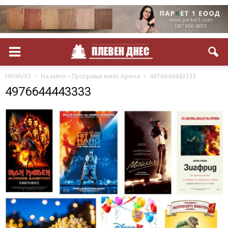
НАЧАЛО
На кино – Програма кино Арена
4976644443333
4976644443333