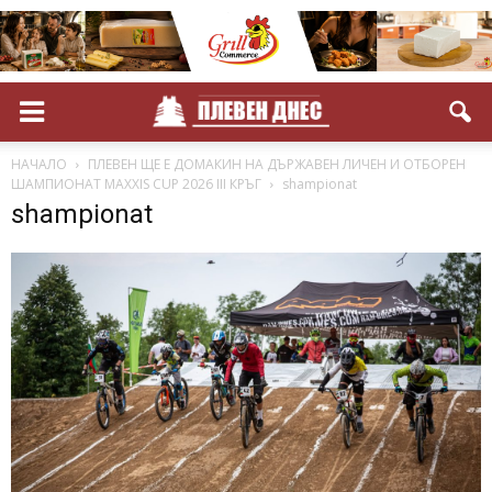
НАЧАЛО
ПЛЕВЕН ЩЕ Е ДОМАКИН НА ДЪРЖАВЕН ЛИЧЕН И ОТБОРЕН
ШАМПИОНАТ MAXXIS CUP 2026 III КРЪГ
shampionat
shampionat