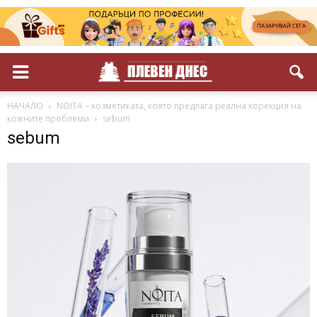
НАЧАЛО
NΘITA – козметиката, която предлага реална корекция на
кожните проблеми
sebum
sebum