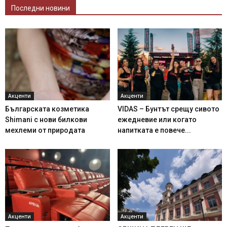
Последни новини
Акценти
Акценти
Българската козметика
VIDAS – Бунтът срещу сивото
Shimani с нови билкови
ежедневие или когато
мехлеми от природата
напитката е повече...
Акценти
Акценти