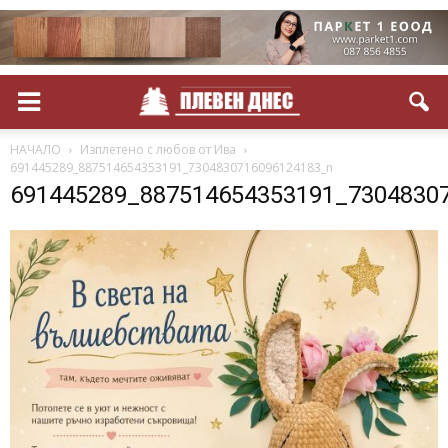
НАЧАЛО
Изплетено с любов от Ива
691445289_887514654353191_7304830716096124183_n
691445289_887514654353191_7304830