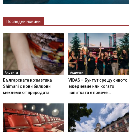
Последни новини
Акценти
Акценти
Българската козметика
VIDAS – Бунтът срещу сивото
Shimani с нови билкови
ежедневие или когато
мехлеми от природата
напитката е повече...